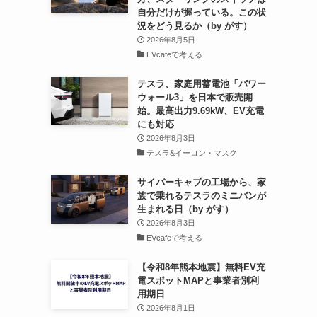
自分だけが握っている。この状
況をどう見るか（by がす）
2026年8月5日
EVcafeで考える
テスラ、家庭用蓄電池「パワー
ウォール3」を日本で販売開
始。最高出力9.69kW、EV充電
にも対応
2026年8月3日
テスラ&イーロン・マスク
サイバーキャブの工場から、家
族で乗れるテスラのミニバンが
生まれる日（by がす）
2026年8月3日
EVcafeで考える
【令和8年熊本地震】無料EV充
電スポットMAPと事業者別利
用期日
2026年8月1日