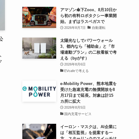
アマゾン傘下Zoox、8月10日か
ら初の有料ロボタクシー事業開
始。まずはラスベガスで
2026年8月7日
自動運転
公
太陽光なしでパワーウォール
3、都内なら「補助金」と「市
場連動プラン」の二枚看板で考
ム
える（byがす）
マ
2026年8月6日
EVcafeで考える
e-Mobility Power、熊本地震を
受けた急速充電の無償開放を8
月17日まで延長。対象は計15
カ所に拡大
2026年8月5日
国内充電サービス
イーロン・マスクは、AI企業に
は「相互監視」を提案する一
方、スターリンクのスイッチは