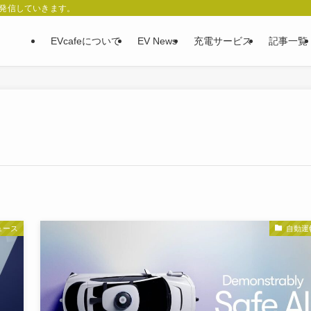
、発信していきます。
EVcafeについて
EV News
充電サービス
記事一覧
ュース
自動運