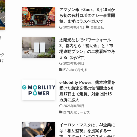
アマゾン傘下Zoox、8月10日か
ら初の有料ロボタクシー事業開
始。まずはラスベガスで
2026年8月7日
自動運転
界
太陽光なしでパワーウォール
3、都内なら「補助金」と「市
場連動プラン」の二枚看板で考
ーク
える（byがす）
け
2026年8月6日
EVcafeで考える
e-Mobility Power、熊本地震を
受けた急速充電の無償開放を8
月17日まで延長。対象は計15
カ所に拡大
2026年8月5日
国内充電サービス
イーロン・マスクは、AI企業に
は「相互監視」を提案する一
方、スターリンクのスイッチは