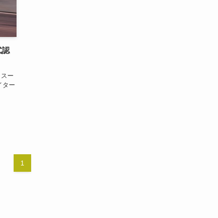
式認
（スー
イター
1