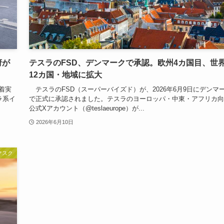
府が
テスラのFSD、デンマークで承認。欧州4カ国目、世
12カ国・地域に拡大
着実
テスラのFSD（スーパーバイズド）が、2026年6月9日にデンマ
ラ系イ
で正式に承認されました。テスラのヨーロッパ・中東・アフリカ向
公式Xアカウント（@teslaeurope）が...
2026年6月10日
マスク