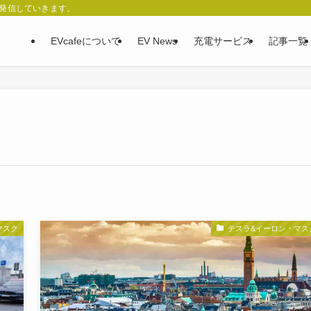
、発信していきます。
EVcafeについて
EV News
充電サービス
記事一覧
マスク
テスラ&イーロン・マス