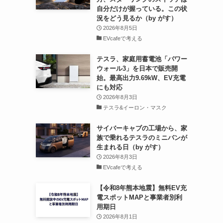
自分だけが握っている。この状
況をどう見るか（by がす）
2026年8月5日
EVcafeで考える
テスラ、家庭用蓄電池「パワー
ウォール3」を日本で販売開
始。最高出力9.69kW、EV充電
にも対応
2026年8月3日
テスラ&イーロン・マスク
サイバーキャブの工場から、家
族で乗れるテスラのミニバンが
生まれる日（by がす）
2026年8月3日
EVcafeで考える
【令和8年熊本地震】無料EV充
電スポットMAPと事業者別利
用期日
2026年8月1日