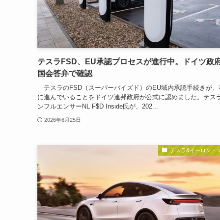
テスラFSD、EU承認プロセスが進行中。ドイツ政
国会答弁で確認
テスラのFSD（スーパーバイズド）のEU域内承認手続きが、
に進んでいることをドイツ連邦政府が公式に認めました。テス
ンフルエンサーNL F$D Inside氏が、202...
2026年6月25日
テスラ&イーロン・