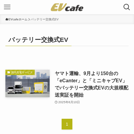
EVcafeホーム
バッテリー交換式EV
バッテリー交換式EV
ヤマト運輸、9月より150台の
国内充電サービス
「eCanter」と「ミニキャブEV」
でバッテリー交換式EVの大規模配
送実証を開始
2025年6月10日
1