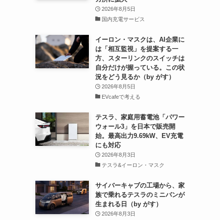
2026年8月5日
国内充電サービス
イーロン・マスクは、AI企業に
は「相互監視」を提案する一
方、スターリンクのスイッチは
自分だけが握っている。この状
況をどう見るか（by がす）
2026年8月5日
EVcafeで考える
テスラ、家庭用蓄電池「パワー
ウォール3」を日本で販売開
始。最高出力9.69kW、EV充電
にも対応
2026年8月3日
テスラ&イーロン・マスク
サイバーキャブの工場から、家
族で乗れるテスラのミニバンが
生まれる日（by がす）
2026年8月3日