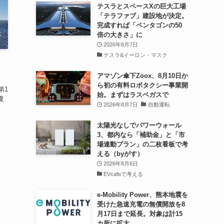
テスラとスペースXの巨大工場
「テラファブ」建設地が決定。
完成すれば「ペンタゴンの50
倍の大きさ」に
2026年8月7日
テスラ&イーロン・マスク
アマゾン傘下Zoox、8月10日か
ら初の有料ロボタクシー事業開
第1
始。まずはラスベガスで
夏
2026年8月7日
自動運転
太陽光なしでパワーウォール
3、都内なら「補助金」と「市
場連動プラン」の二枚看板で考
える（byがす）
2026年8月6日
EVcafeで考える
e-Mobility Power、熊本地震を
受けた急速充電の無償開放を8
月17日まで延長。対象は計15
カ所に拡大