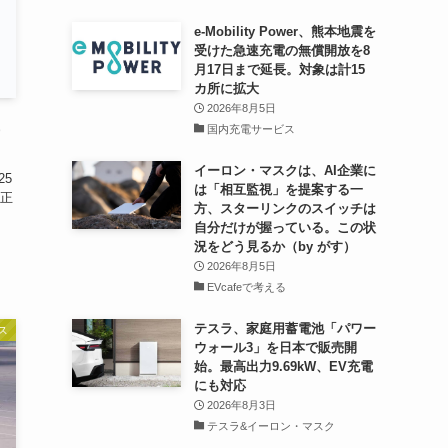
e-Mobility Power、熊本地震を
受けた急速充電の無償開放を8
月17日まで延長。対象は計15
カ所に拡大
2026年8月5日
国内充電サービス
イーロン・マスクは、AI企業に
25
は「相互監視」を提案する一
正
方、スターリンクのスイッチは
自分だけが握っている。この状
況をどう見るか（by がす）
2026年8月5日
EVcafeで考える
テスラ、家庭用蓄電池「パワー
ス
ウォール3」を日本で販売開
始。最高出力9.69kW、EV充電
にも対応
2026年8月3日
テスラ&イーロン・マスク