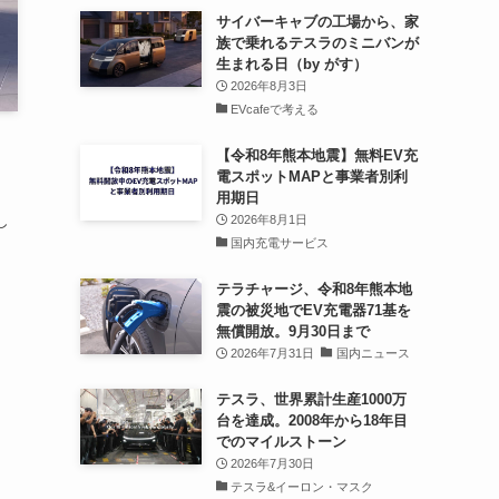
サイバーキャブの工場から、家
族で乗れるテスラのミニバンが
生まれる日（by がす）
2026年8月3日
EVcafeで考える
【令和8年熊本地震】無料EV充
電スポットMAPと事業者別利
用期日
し
2026年8月1日
国内充電サービス
テラチャージ、令和8年熊本地
震の被災地でEV充電器71基を
無償開放。9月30日まで
2026年7月31日
国内ニュース
テスラ、世界累計生産1000万
台を達成。2008年から18年目
でのマイルストーン
2026年7月30日
テスラ&イーロン・マスク