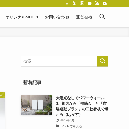
オリジナルMOOK
お問い合わせ
運営会社
新着記事
ス
太陽光なしでパワーウォール
3、都内なら「補助金」と「市
場連動プラン」の二枚看板で考
える（byがす）
2026年8月6日
EVcafeで考える