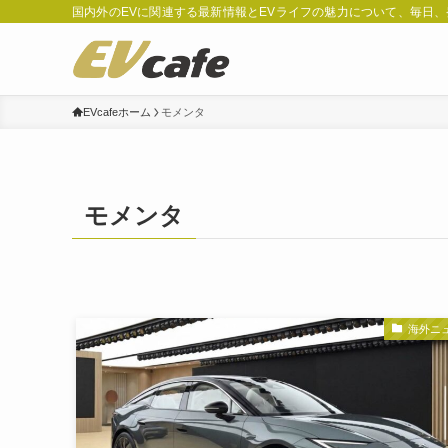
国内外のEVに関連する最新情報とEVライフの魅力について、毎日
EVcafeホーム
モメンタ
モメンタ
海外ニ