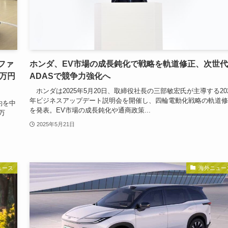
ファ
ホンダ、EV市場の成長鈍化で戦略を軌道修正、次世代
0万円
ADASで競争力強化へ
ホンダは2025年5月20日、取締役社長の三部敏宏氏が主導する20
年ビジネスアップデート説明会を開催し、四輪電動化戦略の軌道修
約を中
を発表。EV市場の成長鈍化や通商政策...
万
2025年5月21日
ュース
海外ニュー