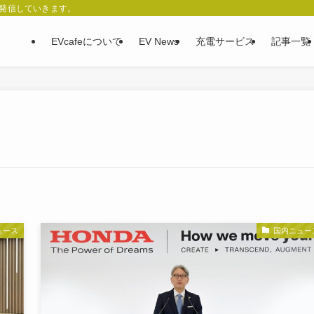
、発信していきます。
EVcafeについて
EV News
充電サービス
記事一覧
ュース
国内ニュー