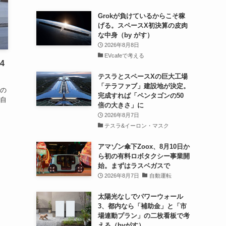
Grokが負けているからこそ稼
げる。スペースX初決算の皮肉
な中身（by がす）
2026年8月8日
EVcafeで考える
4
テスラとスペースXの巨大工場
「テラファブ」建設地が決定。
の
完成すれば「ペンタゴンの50
気自
倍の大きさ」に
2026年8月7日
テスラ&イーロン・マスク
アマゾン傘下Zoox、8月10日か
ら初の有料ロボタクシー事業開
始。まずはラスベガスで
2026年8月7日
自動運転
太陽光なしでパワーウォール
3、都内なら「補助金」と「市
場連動プラン」の二枚看板で考
える（byがす）