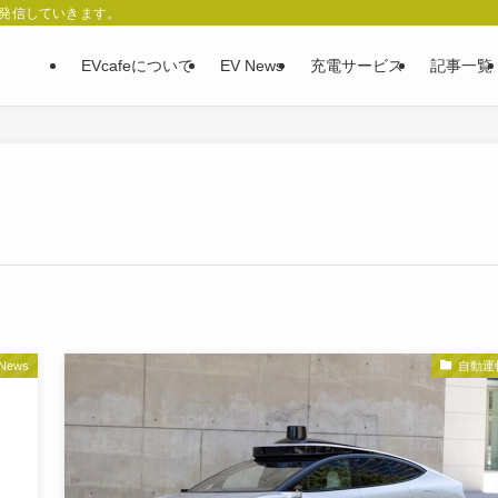
、発信していきます。
EVcafeについて
EV News
充電サービス
記事一覧
 News
自動運