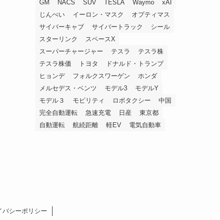
GM
NACS
SUV
TESLA
Waymo
xAI
じんべい
イーロン・マスク
オプティマス
サイバーキャブ
サイバートラック
シール
スターリンク
スペースX
スーパーチャージャー
テスラ
テスラ株
テスラ株価
トヨタ
ドナルド・トランプ
ヒョンデ
フォルクスワーゲン
ホンダ
メルセデス・ベンツ
モデル3
モデルY
モデル３
モビリティ
ロボタクシー
中国
完全自動運転
急速充電
日産
東京都
自動運転
航続距離
軽EV
電気自動車
イバシーポリシー