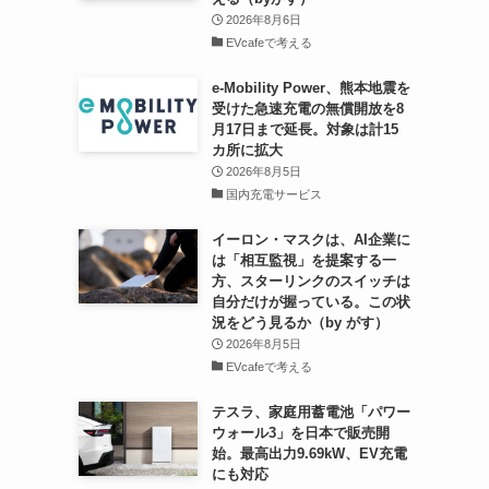
2026年8月6日
EVcafeで考える
e-Mobility Power、熊本地震を
受けた急速充電の無償開放を8
月17日まで延長。対象は計15
カ所に拡大
2026年8月5日
国内充電サービス
イーロン・マスクは、AI企業に
は「相互監視」を提案する一
方、スターリンクのスイッチは
自分だけが握っている。この状
況をどう見るか（by がす）
2026年8月5日
EVcafeで考える
テスラ、家庭用蓄電池「パワー
ウォール3」を日本で販売開
始。最高出力9.69kW、EV充電
にも対応