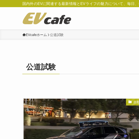
国内外のEVに関連する最新情報とEVライフの魅力について、毎日
EVcafeホーム
公道試験
公道試験
自