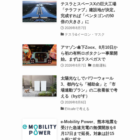
テスラとスペースXの巨大工場
「テラファブ」建設地が決定。
完成すれば「ペンタゴンの50
倍の大きさ」に
2026年8月7日
テスラ&イーロン・マスク
アマゾン傘下Zoox、8月10日か
ら初の有料ロボタクシー事業開
始。まずはラスベガスで
2026年8月7日
自動運転
太陽光なしでパワーウォール
3、都内なら「補助金」と「市
場連動プラン」の二枚看板で考
える（byがす）
2026年8月6日
EVcafeで考える
e-Mobility Power、熊本地震を
受けた急速充電の無償開放を8
月17日まで延長。対象は計15
カ所に拡大