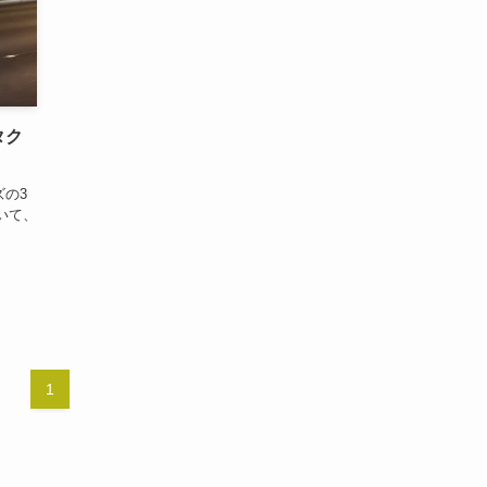
タク
の3
おいて、
1