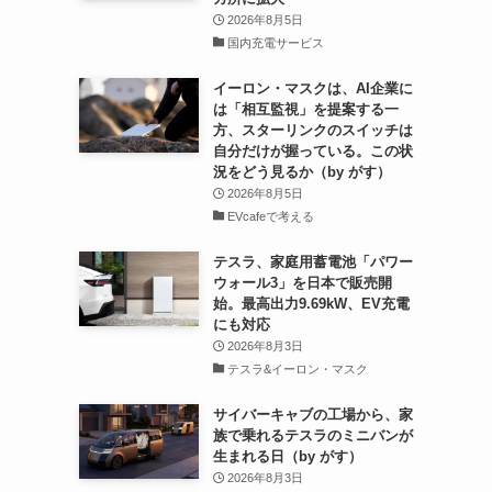
2026年8月5日
国内充電サービス
イーロン・マスクは、AI企業に
は「相互監視」を提案する一
方、スターリンクのスイッチは
自分だけが握っている。この状
況をどう見るか（by がす）
2026年8月5日
EVcafeで考える
テスラ、家庭用蓄電池「パワー
ウォール3」を日本で販売開
始。最高出力9.69kW、EV充電
にも対応
2026年8月3日
テスラ&イーロン・マスク
サイバーキャブの工場から、家
族で乗れるテスラのミニバンが
生まれる日（by がす）
2026年8月3日