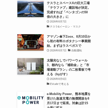
テスラとスペースXの巨大工場
「テラファブ」建設地が決定。
完成すれば「ペンタゴンの50
倍の大きさ」に
2026年8月7日
テスラ&イーロン・マスク
アマゾン傘下Zoox、8月10日か
ら初の有料ロボタクシー事業開
始。まずはラスベガスで
2026年8月7日
自動運転
太陽光なしでパワーウォール
3、都内なら「補助金」と「市
場連動プラン」の二枚看板で考
える（byがす）
2026年8月6日
EVcafeで考える
e-Mobility Power、熊本地震を
受けた急速充電の無償開放を8
月17日まで延長。対象は計15
カ所に拡大