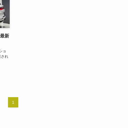
の最新
ショ
催され
1