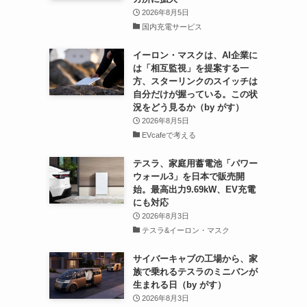
2026年8月5日
国内充電サービス
イーロン・マスクは、AI企業に
は「相互監視」を提案する一
方、スターリンクのスイッチは
自分だけが握っている。この状
況をどう見るか（by がす）
2026年8月5日
EVcafeで考える
テスラ、家庭用蓄電池「パワー
ウォール3」を日本で販売開
始。最高出力9.69kW、EV充電
にも対応
2026年8月3日
テスラ&イーロン・マスク
サイバーキャブの工場から、家
族で乗れるテスラのミニバンが
生まれる日（by がす）
2026年8月3日