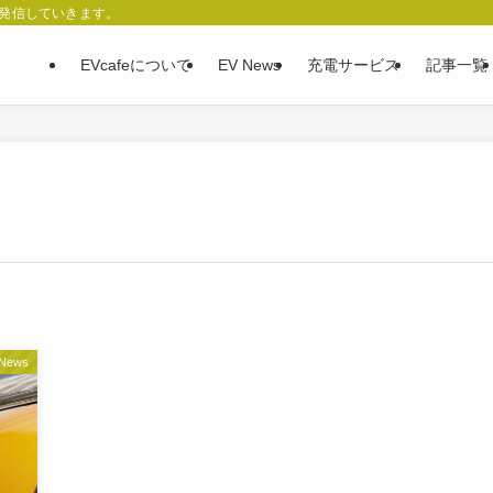
、発信していきます。
EVcafeについて
EV News
充電サービス
記事一覧
 News