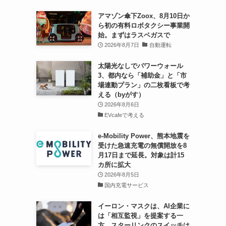
アマゾン傘下Zoox、8月10日か
ら初の有料ロボタクシー事業開
始。まずはラスベガスで
2026年8月7日
自動運転
太陽光なしでパワーウォール
3、都内なら「補助金」と「市
場連動プラン」の二枚看板で考
える（byがす）
2026年8月6日
EVcafeで考える
e-Mobility Power、熊本地震を
受けた急速充電の無償開放を8
月17日まで延長。対象は計15
カ所に拡大
2026年8月5日
国内充電サービス
イーロン・マスクは、AI企業に
は「相互監視」を提案する一
方、スターリンクのスイッチは