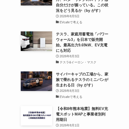
自分だけが握っている。この状
況をどう見るか（by がす）
2026年8月5日
EVcafeで考える
テスラ、家庭用蓄電池「パワー
ウォール3」を日本で販売開
始。最高出力9.69kW、EV充電
にも対応
2026年8月3日
テスラ&イーロン・マスク
サイバーキャブの工場から、家
族で乗れるテスラのミニバンが
生まれる日（by がす）
2026年8月3日
EVcafeで考える
【令和8年熊本地震】無料EV充
電スポットMAPと事業者別利
用期日
2026年8月1日