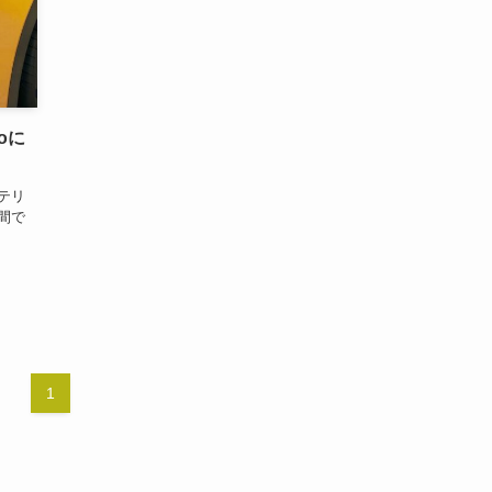
roに
テリ
間で
1