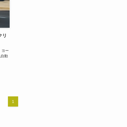
クリ
・ヨー
気自動
1