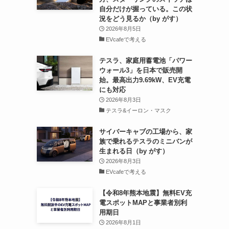
自分だけが握っている。この状
況をどう見るか（by がす）
2026年8月5日
EVcafeで考える
テスラ、家庭用蓄電池「パワー
ウォール3」を日本で販売開
始。最高出力9.69kW、EV充電
にも対応
2026年8月3日
テスラ&イーロン・マスク
サイバーキャブの工場から、家
族で乗れるテスラのミニバンが
生まれる日（by がす）
2026年8月3日
EVcafeで考える
【令和8年熊本地震】無料EV充
電スポットMAPと事業者別利
用期日
2026年8月1日