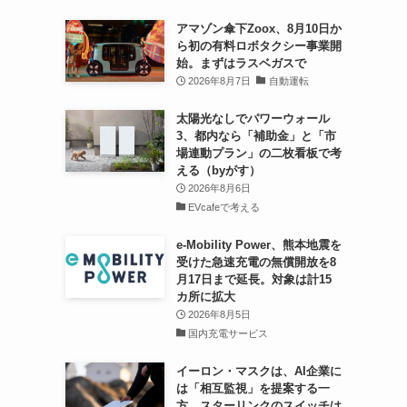
アマゾン傘下Zoox、8月10日か
ら初の有料ロボタクシー事業開
始。まずはラスベガスで
2026年8月7日
自動運転
太陽光なしでパワーウォール
3、都内なら「補助金」と「市
場連動プラン」の二枚看板で考
える（byがす）
2026年8月6日
EVcafeで考える
e-Mobility Power、熊本地震を
受けた急速充電の無償開放を8
月17日まで延長。対象は計15
カ所に拡大
2026年8月5日
国内充電サービス
イーロン・マスクは、AI企業に
は「相互監視」を提案する一
方、スターリンクのスイッチは