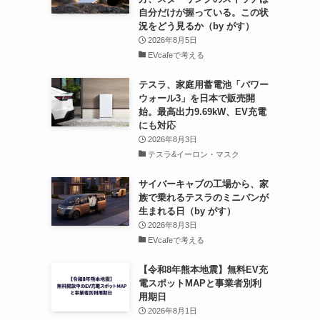
自分だけが握っている。この状
況をどう見るか（by がす）
2026年8月5日
EVcafeで考える
テスラ、家庭用蓄電池「パワー
ウォール3」を日本で販売開
始。最高出力9.69kW、EV充電
にも対応
2026年8月3日
テスラ&イーロン・マスク
サイバーキャブの工場から、家
族で乗れるテスラのミニバンが
生まれる日（by がす）
2026年8月3日
EVcafeで考える
【令和8年熊本地震】無料EV充
電スポットMAPと事業者別利
用期日
2026年8月1日