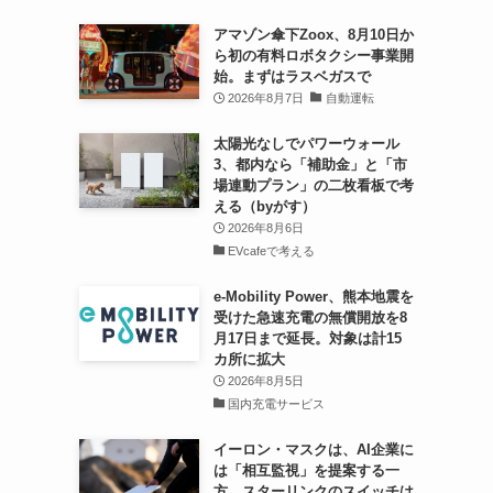
アマゾン傘下Zoox、8月10日か
ら初の有料ロボタクシー事業開
始。まずはラスベガスで
2026年8月7日
自動運転
太陽光なしでパワーウォール
3、都内なら「補助金」と「市
場連動プラン」の二枚看板で考
える（byがす）
2026年8月6日
EVcafeで考える
e-Mobility Power、熊本地震を
受けた急速充電の無償開放を8
月17日まで延長。対象は計15
カ所に拡大
2026年8月5日
国内充電サービス
イーロン・マスクは、AI企業に
は「相互監視」を提案する一
方、スターリンクのスイッチは