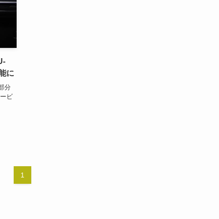
-
能に
部分
サービ
1