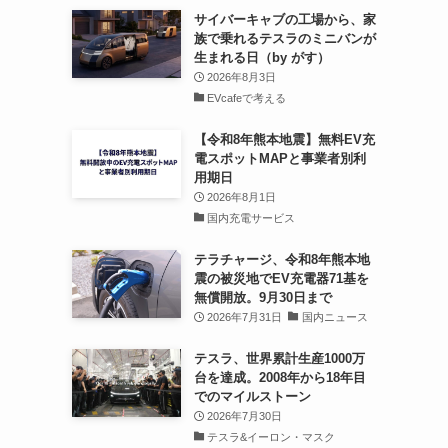
サイバーキャブの工場から、家
族で乗れるテスラのミニバンが
生まれる日（by がす）
2026年8月3日
EVcafeで考える
【令和8年熊本地震】無料EV充
電スポットMAPと事業者別利
用期日
2026年8月1日
国内充電サービス
テラチャージ、令和8年熊本地
震の被災地でEV充電器71基を
無償開放。9月30日まで
2026年7月31日
国内ニュース
テスラ、世界累計生産1000万
台を達成。2008年から18年目
でのマイルストーン
2026年7月30日
テスラ&イーロン・マスク