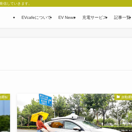
、発信していきます。
EVcafeについて
EV News
充電サービス
記事一覧
動運転
自動運