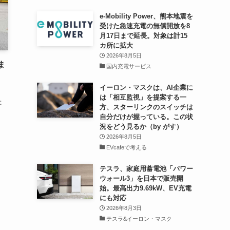
e-Mobility Power、熊本地震を
受けた急速充電の無償開放を8
月17日まで延長。対象は計15
カ所に拡大
2026年8月5日
ま
国内充電サービス
イーロン・マスクは、AI企業に
は「相互監視」を提案する一
た
方、スターリンクのスイッチは
自分だけが握っている。この状
況をどう見るか（by がす）
2026年8月5日
EVcafeで考える
テスラ、家庭用蓄電池「パワー
ウォール3」を日本で販売開
始。最高出力9.69kW、EV充電
にも対応
2026年8月3日
テスラ&イーロン・マスク