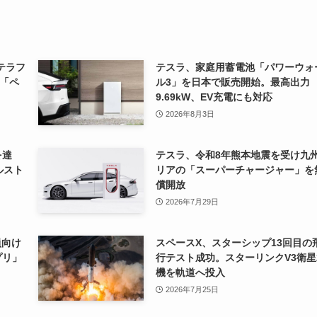
テラフ
テスラ、家庭用蓄電池「パワーウォ
「ペ
ル3」を日本で販売開始。最高出力
9.69kW、EV充電にも対応
2026年8月3日
を達
テスラ、令和8年熊本地震を受け九
ルスト
リアの「スーパーチャージャー」を
償開放
2026年7月29日
員向け
スペースX、スターシップ13回目の
プリ」
行テスト成功。スターリンクV3衛星
機を軌道へ投入
2026年7月25日
上高
テスラ、「サイバーキャブ」の車体