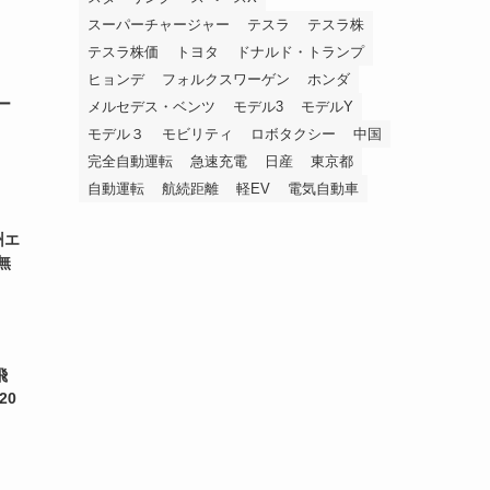
スーパーチャージャー
テスラ
テスラ株
テスラ株価
トヨタ
ドナルド・トランプ
ヒョンデ
フォルクスワーゲン
ホンダ
ー
メルセデス・ベンツ
モデル3
モデルY
モデル３
モビリティ
ロボタクシー
中国
完全自動運転
急速充電
日産
東京都
自動運転
航続距離
軽EV
電気自動車
州エ
無
飛
20
に