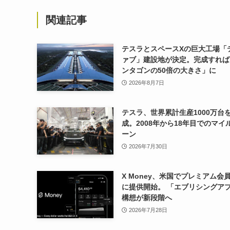
関連記事
テスラとスペースXの巨大工場「
ァブ」建設地が決定。完成すれば
ンタゴンの50倍の大きさ」に
2026年8月7日
テスラ、世界累計生産1000万台
成。2008年から18年目でのマイ
ーン
2026年7月30日
X Money、米国でプレミアム会
に提供開始。 「エブリシングア
構想が新段階へ
2026年7月28日
テスラ、2026年Q2決算発表。売