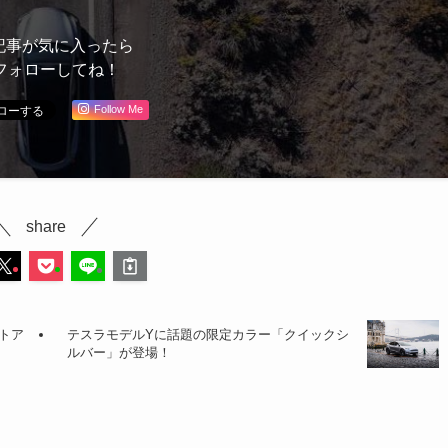
記事が気に入ったら
フォローしてね！
Follow Me
share
トア
テスラモデルYに話題の限定カラー「クイックシ
ルバー」が登場！