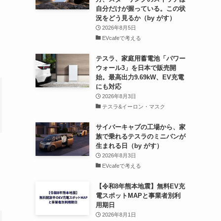
自分だけが握っている。この状
況をどう見るか（by がす）
2026年8月5日
EVcafeで考える
テスラ、家庭用蓄電池「パワー
ウォール3」を日本で販売開
始。最高出力9.69kW、EV充電
にも対応
2026年8月3日
テスラ&イーロン・マスク
サイバーキャブの工場から、家
族で乗れるテスラのミニバンが
生まれる日（by がす）
2026年8月3日
EVcafeで考える
【令和8年熊本地震】無料EV充
電スポットMAPと事業者別利
用期日
2026年8月1日