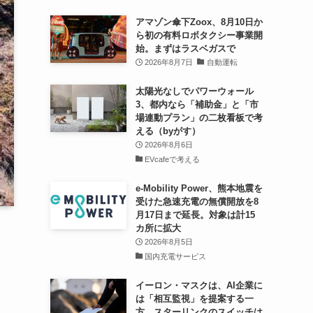
アマゾン傘下Zoox、8月10日か
ら初の有料ロボタクシー事業開
始。まずはラスベガスで
2026年8月7日
自動運転
太陽光なしでパワーウォール
3、都内なら「補助金」と「市
場連動プラン」の二枚看板で考
える（byがす）
2026年8月6日
EVcafeで考える
e-Mobility Power、熊本地震を
受けた急速充電の無償開放を8
月17日まで延長。対象は計15
カ所に拡大
2026年8月5日
国内充電サービス
イーロン・マスクは、AI企業に
は「相互監視」を提案する一
方、スターリンクのスイッチは