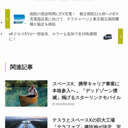
病院の受診時間にEV充電！ 都立病院11カ所へのEV
充電器設置に向けて、テラチャージと東京都立病院機
構が協定を締結
eKクロスEVが一部改良、カラーも追加で全10色展開
に！
関連記事
スペースX、携帯キャリア事業に
本格参入へ 。「デッドゾーン撲
滅」掲げるスターリンクモバイル
2026年8月9日
テスラとスペースXの巨大工場
「テラファブ」建設地が決定。完