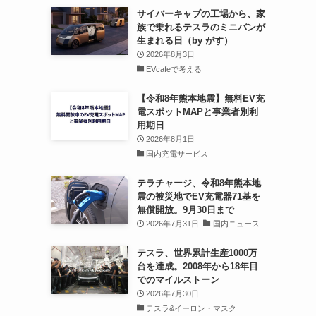
サイバーキャブの工場から、家
族で乗れるテスラのミニバンが
生まれる日（by がす）
2026年8月3日
EVcafeで考える
【令和8年熊本地震】無料EV充
電スポットMAPと事業者別利
用期日
2026年8月1日
国内充電サービス
テラチャージ、令和8年熊本地
震の被災地でEV充電器71基を
無償開放。9月30日まで
2026年7月31日
国内ニュース
テスラ、世界累計生産1000万
台を達成。2008年から18年目
でのマイルストーン
2026年7月30日
テスラ&イーロン・マスク