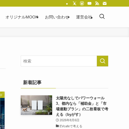
オリジナルMOOK
お問い合わせ
運営会社
新着記事
ス
太陽光なしでパワーウォール
3、都内なら「補助金」と「市
場連動プラン」の二枚看板で考
える（byがす）
2026年8月6日
EVcafeで考える