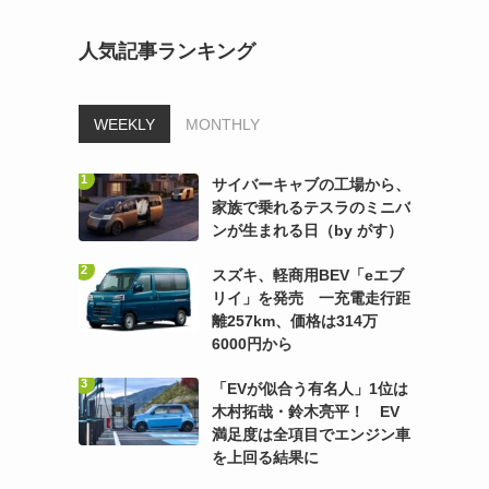
人気記事ランキング
WEEKLY
MONTHLY
サイバーキャブの工場から、
家族で乗れるテスラのミニバ
ンが生まれる日（by がす）
スズキ、軽商用BEV「eエブ
リイ」を発売 一充電走行距
離257km、価格は314万
6000円から
「EVが似合う有名人」1位は
木村拓哉・鈴木亮平！ EV
満足度は全項目でエンジン車
を上回る結果に