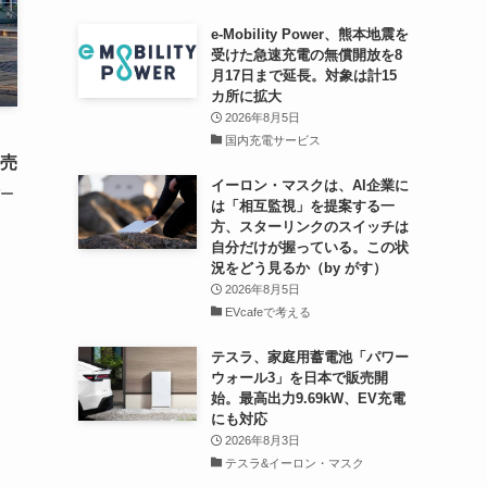
e-Mobility Power、熊本地震を
受けた急速充電の無償開放を8
月17日まで延長。対象は計15
カ所に拡大
2026年8月5日
国内充電サービス
発売
イーロン・マスクは、AI企業に
ー
は「相互監視」を提案する一
方、スターリンクのスイッチは
自分だけが握っている。この状
況をどう見るか（by がす）
2026年8月5日
EVcafeで考える
テスラ、家庭用蓄電池「パワー
ウォール3」を日本で販売開
始。最高出力9.69kW、EV充電
にも対応
2026年8月3日
テスラ&イーロン・マスク