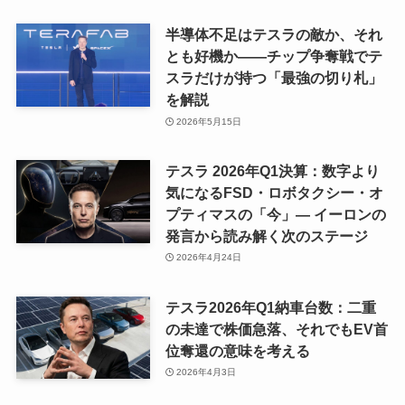
半導体不足はテスラの敵か、それ
とも好機か——チップ争奪戦でテ
スラだけが持つ「最強の切り札」
を解説
2026年5月15日
テスラ 2026年Q1決算：数字より
気になるFSD・ロボタクシー・オ
プティマスの「今」— イーロンの
発言から読み解く次のステージ
2026年4月24日
テスラ2026年Q1納車台数：二重
の未達で株価急落、それでもEV首
位奪還の意味を考える
2026年4月3日