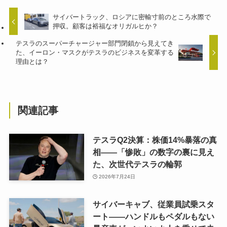
サイバートラック、ロシアに密輸寸前のところ水際で
押収。顧客は裕福なオリガルヒか？
テスラのスーパーチャージャー部門閉鎖から見えてき
た、イーロン・マスクがテスラのビジネスを変革する
理由とは？
関連記事
テスラQ2決算：株価14%暴落の真
相——「惨敗」の数字の裏に見え
た、次世代テスラの輪郭
2026年7月24日
サイバーキャブ、従業員試乗スタ
ート——ハンドルもペダルもない