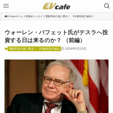
EVcafeホーム
特集&エッセイ
電動革命の波に乗る！ EV株投資の秘訣
ウォーレン・バフェット氏がテスラへ投
資する日は来るのか？ （前編）
2024年5月10日
電動革命の波に乗る！ EV株投資の秘訣