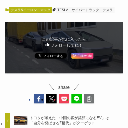
テスラ&イーロン・マスク
TESLA
サイバートラック
テスラ
この記事が気に入ったら
フォローしてね！
Follow Me
share
トヨタが考えた「中国の客が笑顔になるEV」は、
「自分を悦ばせるZ世代」がターゲット