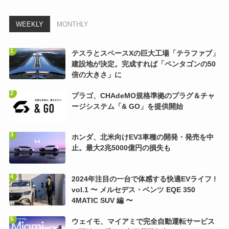
WEEKLY
MONTHLY
テスラとスペースXの巨大工場「テラファブ」
建設地が決定。完成すれば「ペンタゴンの50
倍の大きさ」に
プラゴ、CHAdeMO規格準拠のプラグ＆チャ
ージシステム「& GO」を提供開始
ホンダ、北米向けEV3車種の開発・発売を中
止。最大2兆5000億円の損失も
2024年注目の一台で体感する快適EVライフ !
vol.1 〜 メルセデス・ベンツ EQE 350
4MATIC SUV 編 〜
ウェイモ、マイアミで完全自動運転サービス