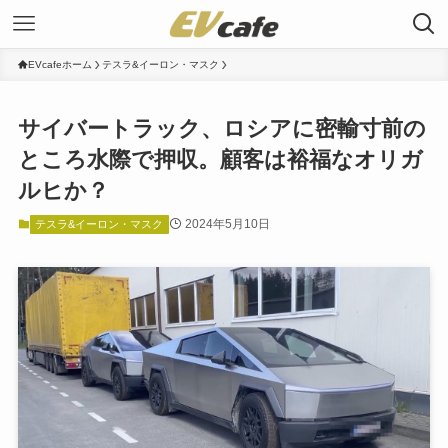
EVcafeホーム
テスラ&イーロン・マスク
サイバートラック、ロシアに密輸寸前の
ところ水際で押収。顧客は裕福なオリガ
ルヒか？
2024年5月10日
テスラ&イーロン・マスク