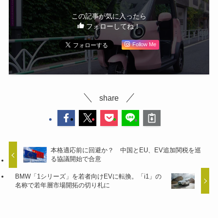
この記事が気に入ったら
フォローしてね！
Follow Me
share
本格適応前に回避か？ 中国とEU、EV追加関税を巡
る協議開始で合意
BMW「1シリーズ」を若者向けEVに転換。「i1」の
名称で若年層市場開拓の切り札に