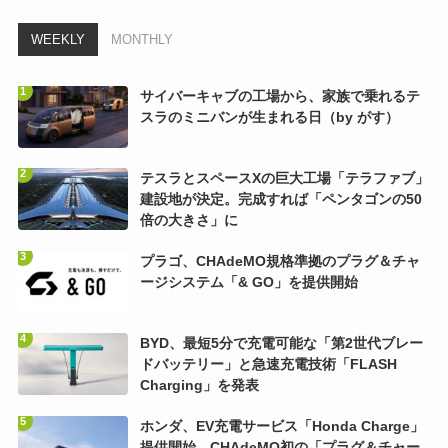
WEEKLY
MONTHLY
サイバーキャブの工場から、家族で乗れるテ
スラのミニバンが生まれる日（by がす）
テスラとスペースXの巨大工場「テラファブ」
建設地が決定。完成すれば「ペンタゴンの50
倍の大きさ」に
プラゴ、CHAdeMO規格準拠のプラグ＆チャ
ージシステム「& GO」を提供開始
BYD、最短5分で充電可能な「第2世代ブレー
ドバッテリー」と急速充電技術「FLASH
Charging」を発表
ホンダ、EV充電サービス「Honda Charge」
提供開始。CHAdeMO初の「プラグ＆チャー