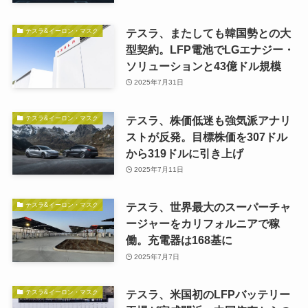
テスラ、またしても韓国勢との大
テスラ&イーロン・マスク
型契約。LFP電池でLGエナジー・
ソリューションと43億ドル規模
2025年7月31日
テスラ、株価低迷も強気派アナリ
テスラ&イーロン・マスク
ストが反発。目標株価を307ドル
から319ドルに引き上げ
2025年7月11日
テスラ、世界最大のスーパーチャ
テスラ&イーロン・マスク
ージャーをカリフォルニアで稼
働。充電器は168基に
2025年7月7日
テスラ、米国初のLFPバッテリー
テスラ&イーロン・マスク