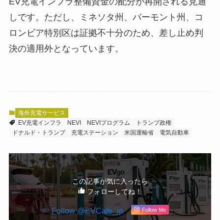
EV充電インフラ整備資金の配分が再開される見通
しです。ただし、ミネソタ州、バーモント州、コ
ロンビア特別区は証拠不十分のため、差し止め判
決の適用外となっています。
海外充電サービス
EV充電インフラ
NEVI
NEVIプログラム
トランプ政権
ドナルド・トランプ
充電ステーション
米国運輸省
電気自動車
この記事が気に入ったら
フォローしてね！
Follow @EVCafe_jp
Follow Me