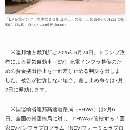
「EV充電インフラ整備の資金拠出停止」の差し止め命令が7月2日に発
効に（写真：iStock.com/HABesen）
米連邦地方裁判所は2025年6月24日、トランプ政
権による電気自動車（EV）充電インフラ整備のた
めの資金拠出停止を一部差し止める判決を出しま
した。被告が控訴しない場合、差し止め命令は7月
2日に発効します。
米国運輸省連邦高速道路局（FHWA）は2月6
日、全国の州運輸局に対し、FHWAが管轄する「国
家EVインフラプログラム（NEVIフォーミュラプロ