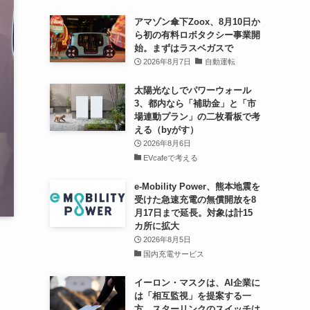
アマゾン傘下Zoox、8月10日か
ら初の有料ロボタクシー事業開
始。まずはラスベガスで
2026年8月7日
自動運転
太陽光なしでパワーウォール
3、都内なら「補助金」と「市
場連動プラン」の二枚看板で考
える（byがす）
2026年8月6日
EVcafeで考える
e-Mobility Power、熊本地震を
受けた急速充電の無償開放を8
月17日まで延長。対象は計15
カ所に拡大
2026年8月5日
国内充電サービス
イーロン・マスクは、AI企業に
は「相互監視」を提案する一
方、スターリンクのスイッチは