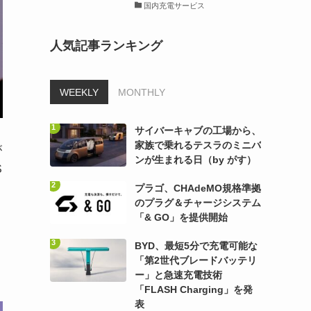
国内充電サービス
人気記事ランキング
WEEKLY
MONTHLY
サイバーキャブの工場から、
家族で乗れるテスラのミニバ
が
ンが生まれる日（by がす）
S
プラゴ、CHAdeMO規格準拠
のプラグ＆チャージシステム
「& GO」を提供開始
BYD、最短5分で充電可能な
「第2世代ブレードバッテリ
ー」と急速充電技術
「FLASH Charging」を発
表