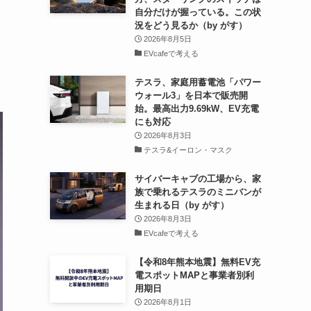
自分だけが握っている。この状
況をどう見るか（by がす）
2026年8月5日
EVcafeで考える
テスラ、家庭用蓄電池「パワー
ウォール3」を日本で販売開
始。最高出力9.69kW、EV充電
にも対応
2026年8月3日
テスラ&イーロン・マスク
サイバーキャブの工場から、家
族で乗れるテスラのミニバンが
生まれる日（by がす）
2026年8月3日
EVcafeで考える
【令和8年熊本地震】無料EV充
電スポットMAPと事業者別利
用期日
2026年8月1日