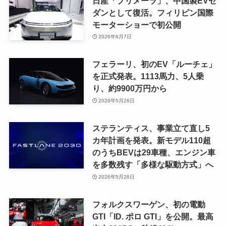
日産「プリメーラ」、中国製EVセ
ダンとして復活。フィリピン国際
モーターショーで初公開
2026年6月7日
フェラーリ、初のEV「ルーチェ」
を正式発表。1113馬力、5人乗
り、約9900万円から
2026年5月26日
ステランティス、事業立て直し5
カ年計画を発表。新モデル110超
のうちBEVは29車種、エンジン車
を多数残す「多様な駆動方式」へ
2026年5月26日
フォルクスワーゲン、初の電動
GTI「ID. ポロ GTI」を公開。最高