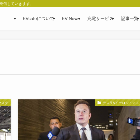
、発信していきます。
EVcafeについて
EV News
充電サービス
記事一覧
マスク
テスラ&イーロン・マス