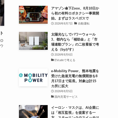
アマゾン傘下Zoox、8月10日か
ら初の有料ロボタクシー事業開
始。まずはラスベガスで
2026年8月7日
自動運転
ト
太陽光なしでパワーウォール
3、都内なら「補助金」と「市
EO
場連動プラン」の二枚看板で考
ウ
える（byがす）
2026年8月6日
EVcafeで考える
e-Mobility Power、熊本地震を
受けた急速充電の無償開放を8
月17日まで延長。対象は計15
カ所に拡大
2026年8月5日
国内充電サービス
イーロン・マスクは、AI企業に
は「相互監視」を提案する一
方、スターリンクのスイッチは