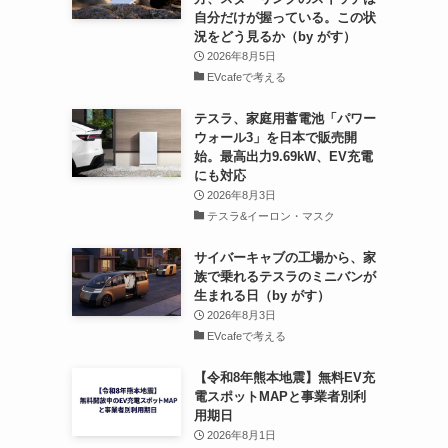
自分だけが握っている。この状
況をどう見るか（by がす）
2026年8月5日
EVcafeで考える
テスラ、家庭用蓄電池「パワー
ウォール3」を日本で販売開
始。最高出力9.69kW、EV充電
にも対応
2026年8月3日
テスラ&イーロン・マスク
サイバーキャブの工場から、家
族で乗れるテスラのミニバンが
生まれる日（by がす）
2026年8月3日
EVcafeで考える
【令和8年熊本地震】無料EV充
電スポットMAPと事業者別利
用期日
2026年8月1日