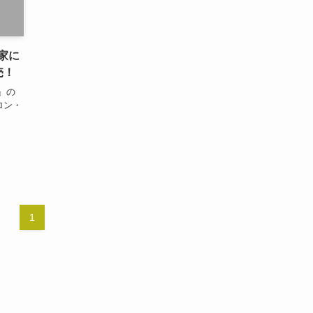
家に
売！
』の
ロン・
1