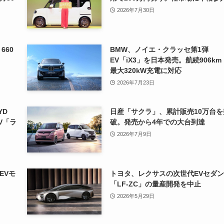
2026年7月30日
660
BMW、ノイエ・クラッセ第1弾
EV「iX3」を日本発売。航続906km
最大320kW充電に対応
2026年7月23日
YD
日産「サクラ」、累計販売10万台を
V「ラ
破。発売から4年での大台到達
2026年7月9日
EVモ
トヨタ、レクサスの次世代EVセダン
「LF-ZC」の量産開発を中止
2026年5月29日