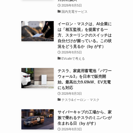
2026年8月5日
国内充電サービス
イーロン・マスクは、AI企業に
は「相互監視」を提案する一
方、スターリンクのスイッチは
自分だけが握っている。この状
況をどう見るか（by がす）
2026年8月5日
EVcafeで考える
テスラ、家庭用蓄電池「パワー
ウォール3」を日本で販売開
始。最高出力9.69kW、EV充電
にも対応
2026年8月3日
テスラ&イーロン・マスク
サイバーキャブの工場から、家
族で乗れるテスラのミニバンが
生まれる日（by がす）
2026年8月3日