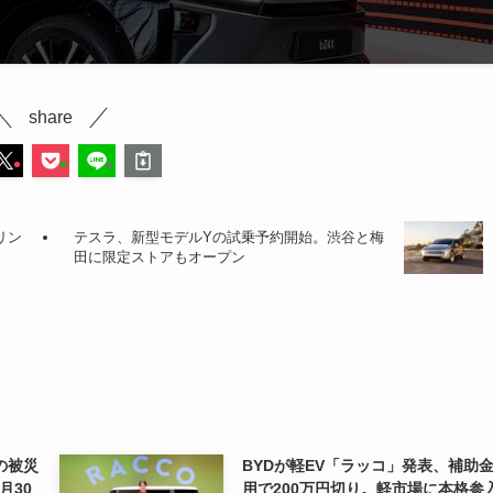
share
リン
テスラ、新型モデルYの試乗予約開始。渋谷と梅
田に限定ストアもオープン
の被災
BYDが軽EV「ラッコ」発表、補助
月30
用で200万円切り。軽市場に本格参