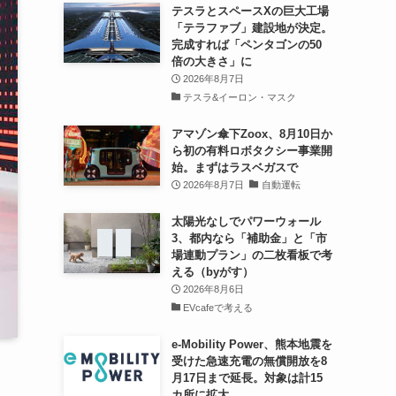
テスラとスペースXの巨大工場
「テラファブ」建設地が決定。
完成すれば「ペンタゴンの50
倍の大きさ」に
2026年8月7日
テスラ&イーロン・マスク
アマゾン傘下Zoox、8月10日か
ら初の有料ロボタクシー事業開
始。まずはラスベガスで
2026年8月7日
自動運転
太陽光なしでパワーウォール
3、都内なら「補助金」と「市
場連動プラン」の二枚看板で考
える（byがす）
2026年8月6日
EVcafeで考える
e-Mobility Power、熊本地震を
受けた急速充電の無償開放を8
月17日まで延長。対象は計15
カ所に拡大