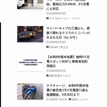
始。最高出力9.69kW、EV充電
にも対応
2026年8月3日
テスラ&イーロン・マスク
サイバーキャブの工場から、家
族で乗れるテスラのミニバンが
生まれる日（by がす）
2026年8月3日
EVcafeで考える
【令和8年熊本地震】無料EV充
電スポットMAPと事業者別利
用期日
2026年8月1日
国内充電サービス
テラチャージ、令和8年熊本地
震の被災地でEV充電器71基を
無償開放。9月30日まで
2026年7月31日
国内ニュース