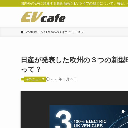
国内外のEVに関連する最新情報とEVライフの魅力について、毎日
EVcafeホーム
EV News
海外ニュース
日産が発表した欧州の３つの新型
って？
2023年11月29日
海外ニュース