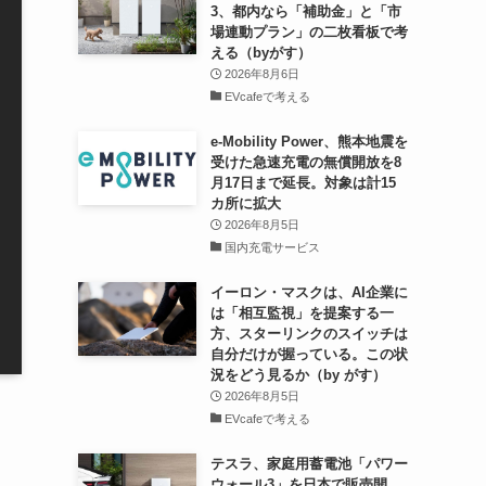
3、都内なら「補助金」と「市
場連動プラン」の二枚看板で考
える（byがす）
2026年8月6日
EVcafeで考える
e-Mobility Power、熊本地震を
受けた急速充電の無償開放を8
月17日まで延長。対象は計15
カ所に拡大
2026年8月5日
国内充電サービス
イーロン・マスクは、AI企業に
は「相互監視」を提案する一
方、スターリンクのスイッチは
自分だけが握っている。この状
況をどう見るか（by がす）
2026年8月5日
EVcafeで考える
テスラ、家庭用蓄電池「パワー
ウォール3」を日本で販売開