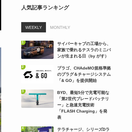
人気記事ランキング
WEEKLY
MONTHLY
サイバーキャブの工場から、
家族で乗れるテスラのミニバ
ンが生まれる日（by がす）
プラゴ、CHAdeMO規格準拠
のプラグ＆チャージシステム
「& GO」を提供開始
BYD、最短5分で充電可能な
「第2世代ブレードバッテリ
ー」と急速充電技術
「FLASH Charging」を発
表
テラチャージ、シリーズDラ