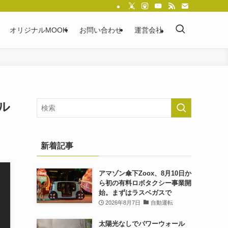
オリジナルMOOK
お問い合わせ
運営会社
ル
新着記事
アマゾン傘下Zoox、8月10日か
ら初の有料ロボタクシー事業開
始。まずはラスベガスで
2026年8月7日
自動運転
太陽光なしでパワーウォール