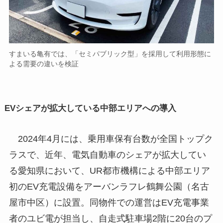
すまいる⻲有では、「セミパブリック型」を採用して利用形態に
よる需要の違いを検証
EVシェアが拡大している中部エリアへの導入
2024年4月には、乗用車保有台数が全国トップク
ラスで、近年、電気自動車のシェアが拡大してい
る愛知県において、UR都市機構による中部エリア
初のEV充電設備をアーバンラフレ鶴舞公園（名古
屋市中区）に設置。同物件での運営はEV充電事業
者のユビ電が担当し、自走式駐車場2階に20台のプ