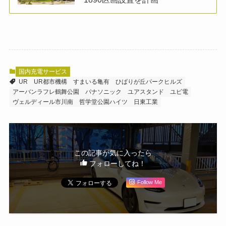
国内充電サービス
UR
UR都市機構
すまいる⻲有
ひばりが丘パークヒルズ
アーバンラフレ鶴舞公園
パナソニック
ユアスタンド
ユビ電
ヴェルディール市川南
哲学堂公園ハイツ
日東工業
この記事が気に入ったら
フォローしてね！
Follow Me