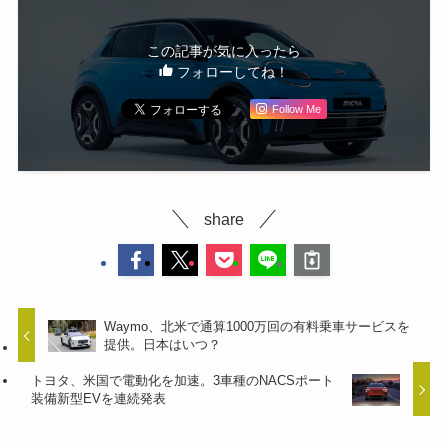
この記事が気に入ったら
フォローしてね！
Follow Me
share
Waymo、北米で通算1000万回の有料乗車サービスを
提供。日本はいつ？
トヨタ、米国で電動化を加速。3車種のNACSポート
装備新型EVを連続発表