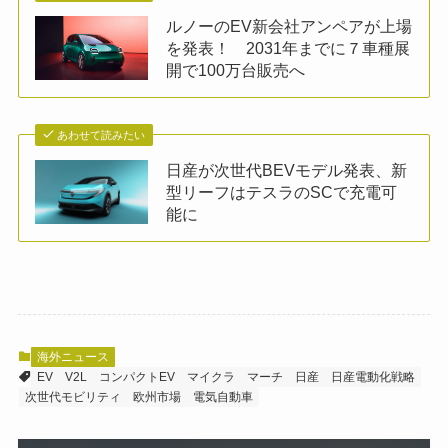
ルノーのEV新会社アンペアが上場
を発表！ 2031年までに７車種展
開で100万台販売へ
あわせて読みたい
日産が次世代BEVモデル発表、新
型リーフはテスラのSCで充電可
能に
海外ニュース
EV
V2L
コンパクトEV
マイクラ
マーチ
日産
日産電動化戦略
次世代モビリティ
欧州市場
電気自動車