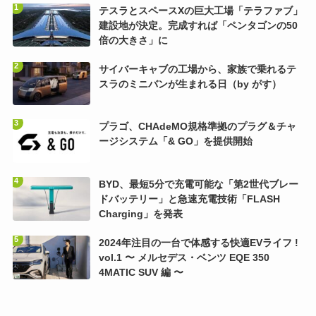
テスラとスペースXの巨大工場「テラファブ」
建設地が決定。完成すれば「ペンタゴンの50
倍の大きさ」に
サイバーキャブの工場から、家族で乗れるテ
スラのミニバンが生まれる日（by がす）
プラゴ、CHAdeMO規格準拠のプラグ＆チャ
ージシステム「& GO」を提供開始
BYD、最短5分で充電可能な「第2世代ブレー
ドバッテリー」と急速充電技術「FLASH
Charging」を発表
2024年注目の一台で体感する快適EVライフ !
vol.1 〜 メルセデス・ベンツ EQE 350
4MATIC SUV 編 〜