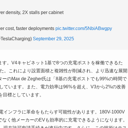
r density, 2X stalls per cabinet
wer cost, faster deployments
pic.twitter.com/5NbiABwgpy
@TeslaCharging)
September 29, 2025
す。V4キャビネット1基で8つの充電ポストを稼働できるた
した。これにより設置面積と複雑性が削減され、より迅速な展開
Max de Zegher氏は「8基の充電ポストでも99%の時間で
しています。また、電力効率は96%を超え、V3から2%の改善
を目標としています。
ンフラに革命をもたらす可能性があります。180V-1000V
でなく他メーカーのEVも効率的に充電できるようになります。
り、現在許可申請手続きが進行中です。さらに、この技術はテス