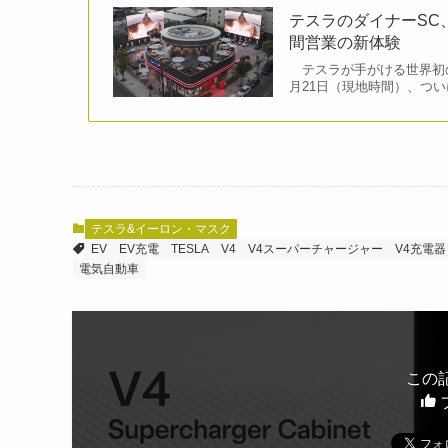
テスラのダイナーSC
間営業の新体験
テスラが手がける世界初の
月21日（現地時間）、つい
テスラ&イーロン・マスク
EV
EV充電
TESLA
V4
V4スーパーチャージャー
V4充電器
電気自動車
この