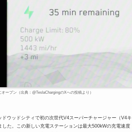
プン（出典：@TeslaChargingのXへの投稿より）
ッドウッドシティで初の次世代V4スーパーチャージャー（V4キ
した。この新しい充電ステーションは最大500kWの充電速度