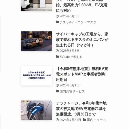
始。最高出力9.69kW、EV充電
にも対応
2026年8月3日
テスラ&イーロン・マスク
サイバーキャブの工場から、家
族で乗れるテスラのミニバンが
生まれる日（by がす）
2026年8月3日
EVcafeで考える
【令和8年熊本地震】無料EV充
電スポットMAPと事業者別利
用期日
2026年8月1日
国内充電サービス
テラチャージ、令和8年熊本地
震の被災地でEV充電器71基を
無償開放。9月30日まで
2026年7月31日
国内ニュース