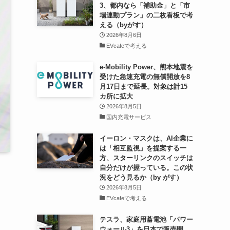
3、都内なら「補助金」と「市
場連動プラン」の二枚看板で考
える（byがす）
2026年8月6日
EVcafeで考える
e-Mobility Power、熊本地震を
受けた急速充電の無償開放を8
月17日まで延長。対象は計15
カ所に拡大
2026年8月5日
国内充電サービス
イーロン・マスクは、AI企業に
は「相互監視」を提案する一
方、スターリンクのスイッチは
自分だけが握っている。この状
況をどう見るか（by がす）
2026年8月5日
EVcafeで考える
テスラ、家庭用蓄電池「パワー
ウォール3」を日本で販売開