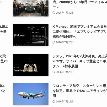
力
成。2008年から18年目でのマイル
ーン
2026年7月30日
九州エ
X Money、米国でプレミアム会員
を無
に提供開始。 「エブリシングアプ
構想が新段階へ
2026年7月28日
の飛
テスラ、2026年Q2決算発表。売上
星20
26%増、サイバーキャブ量産とロボ
クシー7都市展開
2026年7月23日
体に
フロンティア航空、スターリンク導
Xと
を決定。世界中で42のエアラインが
用
2026年7月15日