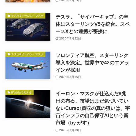
2026年7月25日
テスラ、「サイバーキャブ」の車
テスラ&イーロン・マスク
体にスターリンクV5を統合。スペ
ースXとの連携が密接に
2026年7月22日
フロンティア航空、スターリンク
テスラ&イーロン・マスク
導入を決定。世界中で42のエアラ
インが採用
2026年7月15日
イーロン・マスクが仕込んだ9兆
EVcafeで考える
円の布石、市場はまだ気づいてい
ないCursor買収の真の狙いは、宇
宙インフラの自己保守AIという新
市場（by がす）
2026年7月13日