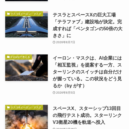
テスラとスペースXの巨大工場
テスラ&イーロン・マスク
「テラファブ」建設地が決定。完
成すれば「ペンタゴンの50倍の大
きさ」に
2026年8月7日
イーロン・マスクは、AI企業には
EVcafeで考える
「相互監視」を提案する一方、ス
ターリンクのスイッチは自分だけ
が握っている。この状況をどう見
るか（by がす）
2026年8月5日
スペースX、スターシップ13回目
テスラ&イーロン・マスク
の飛行テスト成功。スターリンク
V3衛星20機を軌道へ投入