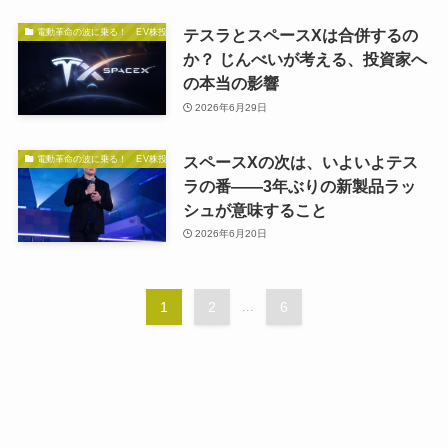
テスラとスペースXは合併するの
電動革命の波に乗る！ EV株投資の秘訣
か？ じんべいが考える、投資家へ
の本当の影響
2026年6月29日
スペースXの次は、いよいよテス
電動革命の波に乗る！ EV株投資の秘訣
ラの番——3年ぶりの新製品ラッ
シュが意味すること
2026年6月20日
1
2
...
6