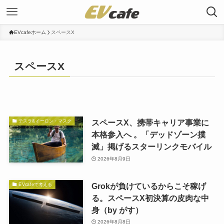
EVcafeホーム
スペースX
スペースX
スペースX、携帯キャリア事業に
テスラ&イーロン・マスク
本格参入へ 。「デッドゾーン撲
滅」掲げるスターリンクモバイル
2026年8月9日
Grokが負けているからこそ稼げ
EVcafeで考える
る。スペースX初決算の皮肉な中
身（by がす）
2026年8月8日