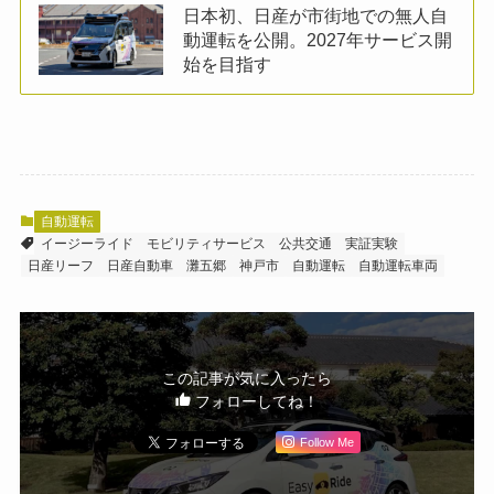
日本初、日産が市街地での無人自
動運転を公開。2027年サービス開
始を目指す
自動運転
イージーライド
モビリティサービス
公共交通
実証実験
日産リーフ
日産自動車
灘五郷
神戸市
自動運転
自動運転車両
この記事が気に入ったら
フォローしてね！
Follow Me