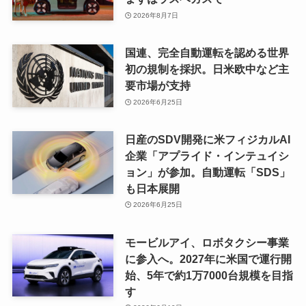
2026年8月7日
国連、完全自動運転を認める世界
初の規制を採択。日米欧中など主
要市場が支持
2026年6月25日
日産のSDV開発に米フィジカルAI
企業「アプライド・インテュイシ
ョン」が参加。自動運転「SDS」
も日本展開
2026年6月25日
モービルアイ、ロボタクシー事業
に参入へ。2027年に米国で運行開
始、5年で約1万7000台規模を目指
す