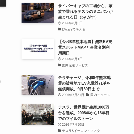
サイバーキャブの工場から、家
族で乗れるテスラのミニバンが
生まれる日（by がす）
2026年8月3日
EVcafeで考える
【令和8年熊本地震】無料EV充
電スポットMAPと事業者別利
用期日
2026年8月1日
ま
国内充電サービス
テラチャージ、令和8年熊本地
m
震の被災地でEV充電器71基を
無償開放。9月30日まで
2026年7月31日
国内ニュース
テスラ、世界累計生産1000万
台を達成。2008年から18年目
でのマイルストーン
2026年7月30日
テスラ&イーロン・マスク