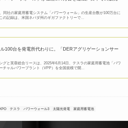
、同社の家庭用蓄電システム「パワーウォール」の生産台数が100万台に
この記録は、米国ネバダ州のギガファクトリーで...
ル100台を発電所代わりに。「DERアグリゲーションサー
グと芙蓉総合リースは、2025年6月14日、テスラの家庭用蓄電池「パワ
チャルパワープラント（VPP）を全国規模で開...
XPO
テスラ
パワーウォール3
太陽光発電
家庭用蓄電池