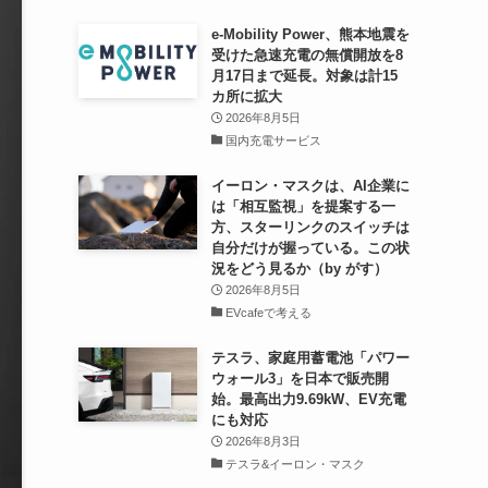
e-Mobility Power、熊本地震を
受けた急速充電の無償開放を8
月17日まで延長。対象は計15
カ所に拡大
2026年8月5日
国内充電サービス
イーロン・マスクは、AI企業に
は「相互監視」を提案する一
方、スターリンクのスイッチは
自分だけが握っている。この状
況をどう見るか（by がす）
2026年8月5日
EVcafeで考える
テスラ、家庭用蓄電池「パワー
ウォール3」を日本で販売開
始。最高出力9.69kW、EV充電
にも対応
2026年8月3日
テスラ&イーロン・マスク