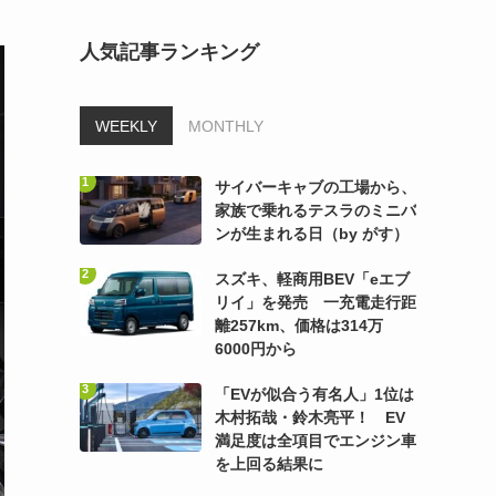
人気記事ランキング
WEEKLY
MONTHLY
サイバーキャブの工場から、
家族で乗れるテスラのミニバ
ンが生まれる日（by がす）
スズキ、軽商用BEV「eエブ
リイ」を発売 一充電走行距
離257km、価格は314万
6000円から
「EVが似合う有名人」1位は
木村拓哉・鈴木亮平！ EV
満足度は全項目でエンジン車
を上回る結果に