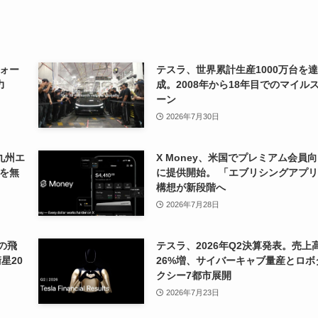
ォー
テスラ、世界累計生産1000万台を達
力
成。2008年から18年目でのマイル
ーン
2026年7月30日
九州エ
X Money、米国でプレミアム会員
を無
に提供開始。 「エブリシングアプ
構想が新段階へ
2026年7月28日
の飛
テスラ、2026年Q2決算発表。売上
星20
26%増、サイバーキャブ量産とロボ
クシー7都市展開
2026年7月23日