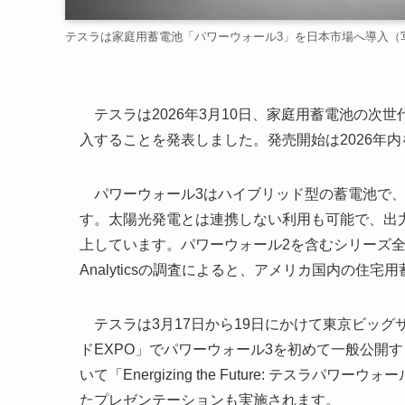
テスラは家庭用蓄電池「パワーウォール3」を日本市場へ導入（写真提供元
テスラは2026年3月10日、家庭用蓄電池の次世代モ
入することを発表しました。発売開始は2026年
パワーウォール3はハイブリッド型の蓄電池で、
す。太陽光発電とは連携しない利用も可能で、出力性能
上しています。パワーウォール2を含むシリーズ全体
Analyticsの調査によると、アメリカ国内の住
テスラは3月17日から19日にかけて東京ビッグサイ
ドEXPO」でパワーウォール3を初めて一般公開
いて「Energizing the Future: テス
たプレゼンテーションも実施されます。