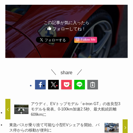
この記事が気に入ったら
フォローしてね！
Follow Me
share
アウディ、EVトップモデル「e-tron GT」の改良型3
モデルを発表。0-100km加速2.5秒、最大航続距離
609kmに
東急バスが乗り捨て可能な小型EVシェアを開始、バ
ス停からの移動が便利に