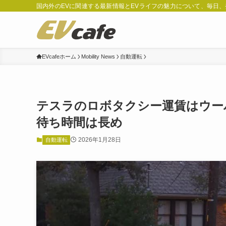
国内外のEVに関連する最新情報とEVライフの魅力について、毎日
EVcafeホーム
Mobility News
自動運転
テスラのロボタクシー運賃はウー
待ち時間は長め
2026年1月28日
自動運転