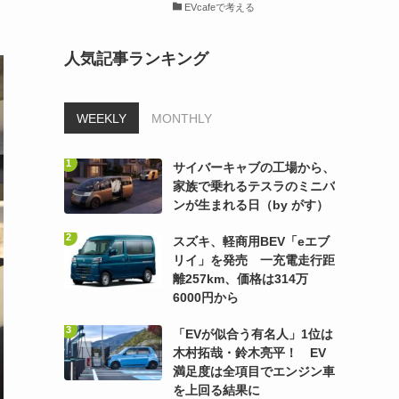
EVcafeで考える
人気記事ランキング
WEEKLY
MONTHLY
サイバーキャブの工場から、
家族で乗れるテスラのミニバ
ンが生まれる日（by がす）
スズキ、軽商用BEV「eエブ
リイ」を発売 一充電走行距
離257km、価格は314万
6000円から
「EVが似合う有名人」1位は
木村拓哉・鈴木亮平！ EV
満足度は全項目でエンジン車
を上回る結果に