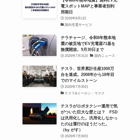
【令和8年熊本地震】無料EV充
電スポットMAPと事業者別利
用期日
2026年8月1日
国内充電サービス
テラチャージ、令和8年熊本地
震の被災地でEV充電器71基を
無償開放。9月30日まで
2026年7月31日
国内ニュース
テスラ、世界累計生産1000万
台を達成。2008年から18年目
でのマイルストーン
2026年7月30日
テスラ&イーロン・マスク
テスラがロボタクシー運用で気
がついた巨大な壁とは？ FSD
は汎用化した。汎用化しなかっ
たのは運行のほうだった。
（by がす）
2026年7月30日