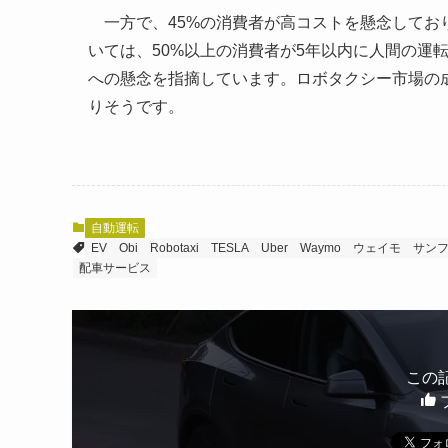
一方で、45%の消費者が高コストを懸念してお
いては、50%以上の消費者が5年以内に人間の運
への懸念を指摘しています。ロボタクシー市場の
りそうです。
自動運転
EV
Obi
Robotaxi
TESLA
Uber
Waymo
ウェイモ
サン
配車サービス
この