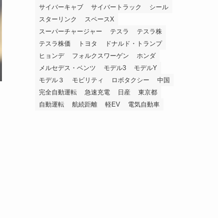
サイバーキャブ
サイバートラック
シール
スターリンク
スペースX
スーパーチャージャー
テスラ
テスラ株
テスラ株価
トヨタ
ドナルド・トランプ
ヒョンデ
フォルクスワーゲン
ホンダ
メルセデス・ベンツ
モデル3
モデルY
モデル３
モビリティ
ロボタクシー
中国
完全自動運転
急速充電
日産
東京都
自動運転
航続距離
軽EV
電気自動車
さ