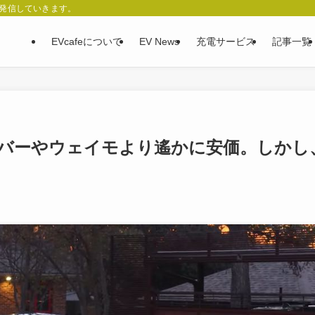
、発信していきます。
EVcafeについて
EV News
充電サービス
記事一覧
バーやウェイモより遙かに安価。しかし