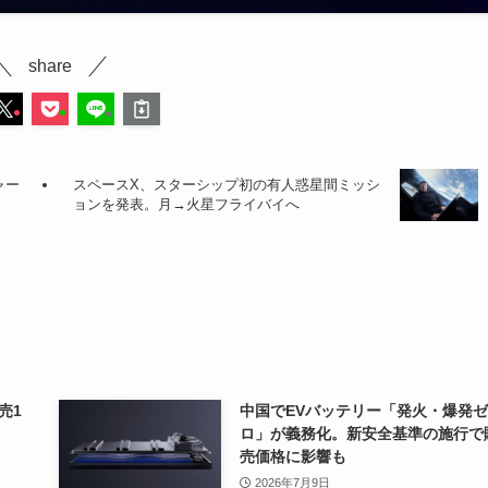
share
ャー
スペースX、スターシップ初の有人惑星間ミッシ
ョンを発表。月→火星フライバイへ
売1
中国でEVバッテリー「発火・爆発ゼ
ロ」が義務化。新安全基準の施行で
売価格に影響も
2026年7月9日