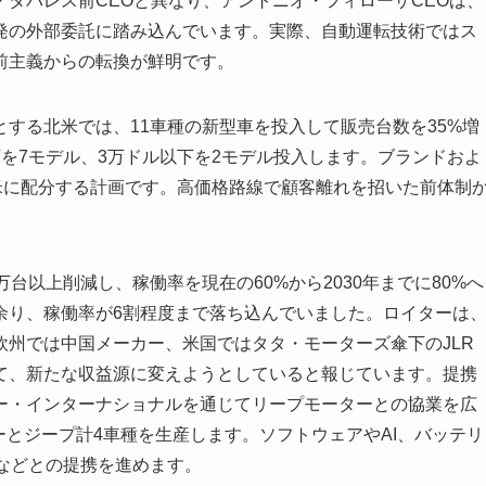
タバレス前CEOと異なり、アントニオ・フィローザCEOは、
発の外部委託に踏み込んでいます。実際、自動運転技術ではス
前主義からの転換が鮮明です。
する北米では、11車種の新型車を投入して販売台数を35%増
を7モデル、3万ドル以下を2モデル投入します。ブランドおよ
北米に配分する計画です。高価格路線で顧客離れを招いた前体制
以上削減し、稼働率を現在の60%から2030年までに80%へ
余り、稼働率が6割程度まで落ち込んでいました。ロイターは
州では中国メーカー、米国ではタタ・モーターズ傘下のJLR
て、新たな収益源に変えようとしていると報じています。提携
ター・インターナショナルを通じてリープモーターとの協業を広
ーとジープ計4車種を生産します。ソフトウェアやAI、バッテリ
TLなどとの提携を進めます。