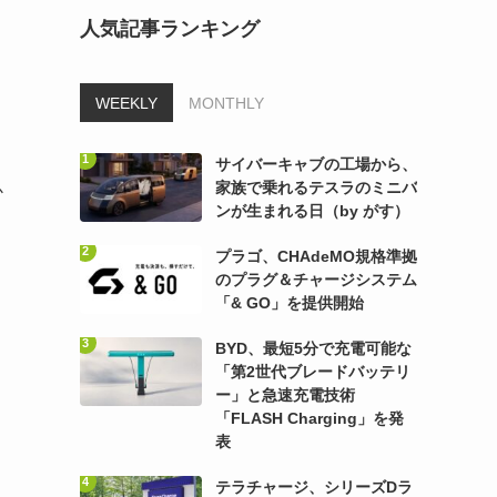
人気記事ランキング
WEEKLY
MONTHLY
サイバーキャブの工場から、
家族で乗れるテスラのミニバ
か
ンが生まれる日（by がす）
プラゴ、CHAdeMO規格準拠
のプラグ＆チャージシステム
「& GO」を提供開始
、
BYD、最短5分で充電可能な
「第2世代ブレードバッテリ
ー」と急速充電技術
「FLASH Charging」を発
表
テラチャージ、シリーズDラ