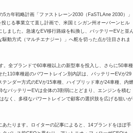
5カ年戦略計画「ファストレーン2030（FaSTLAne 2030）」
）を投じる事業立て直し計画で、米国ミシガン州オーバーンヒル
しました。急速なEV移行路線を転換し、バッテリーEVと並
な駆動方式（マルチエナジー）」へ舵を切った点が注目されま
す。全ブランドで60車種以上の新型車を投入し、さらに50車種
た110車種超のパワートレイン別内訳は、バッテリーEVが29
テンダー方式のEVが15車種、ハイブリッド車が24車種、内
粋なバッテリーEVは全体の3割弱にとどまり、エンジンを積む
ではなく、多様なパワートレインで顧客の選択肢を広げる狙いが
あたります。ロイターの記事によると、14ブランドをほぼ手