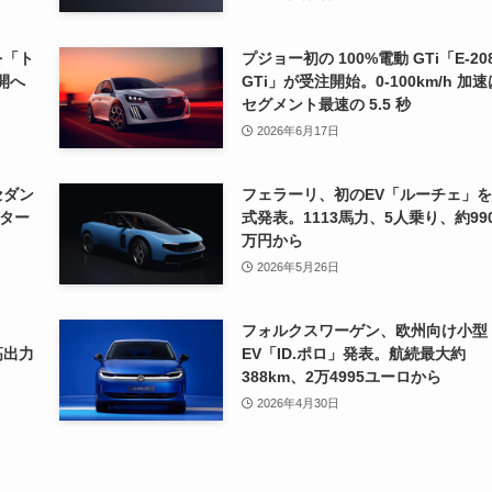
を「ト
プジョー初の 100%電動 GTi「E-20
開へ
GTi」が受注開始。0-100km/h 加速
セグメント最速の 5.5 秒
2026年6月17日
セダン
フェラーリ、初のEV「ルーチェ」
ター
式発表。1113馬力、5人乗り、約99
万円から
2026年5月26日
フォルクスワーゲン、欧州向け小型
高出力
EV「ID.ポロ」発表。航続最大約
388km、2万4995ユーロから
2026年4月30日