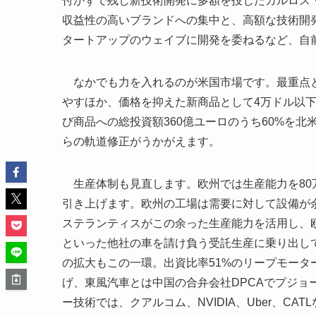
付かずで残し新技術開発に多額を投じたカルロス・
収益性の高いブランドへの集中と、高額な技術開
タートアップのウェイブに開発を委ねるなど、自
なかでも力を入れるのが米国市場です。最重点と
やすほか、価格を抑えた新商品として4万ドル以下
び商品への総投資額360億ユーロのうち60%を
らの軌道修正がうかがえます。
生産体制も見直します。欧州では生産能力を80万台
引き上げます。欧州の工場は需要に対して設備が
ステランティスがこの余った生産能力を活用し、欧
といった他社の車を請け負う受託生産に乗り出し
の拡大もこの一環。出資比率51%のリープモー
げ、東風汽車とは中国の合弁会社DPCAでプジョ
ー技術では、クアルコム、NVIDIA、Uber、CA