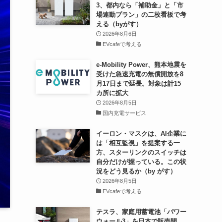
3、都内なら「補助金」と「市
場連動プラン」の二枚看板で考
える（byがす）
2026年8月6日
EVcafeで考える
e-Mobility Power、熊本地震を
受けた急速充電の無償開放を8
月17日まで延長。対象は計15
カ所に拡大
2026年8月5日
国内充電サービス
イーロン・マスクは、AI企業に
は「相互監視」を提案する一
方、スターリンクのスイッチは
自分だけが握っている。この状
況をどう見るか（by がす）
2026年8月5日
EVcafeで考える
テスラ、家庭用蓄電池「パワー
ウォール3」を日本で販売開