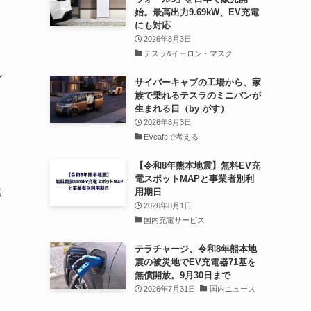
始。最高出力9.69kW、EV充電
にも対応
2026年8月3日
テスラ&イーロン・マスク
ん
サイバーキャブの工場から、家
族で乗れるテスラのミニバンが
生まれる日（by がす）
2026年8月3日
EVcafeで考える
【令和8年熊本地震】無料EV充
電スポットMAPと事業者別利
燃
用期日
2026年8月1日
国内充電サービス
テラチャージ、令和8年熊本地
震の被災地でEV充電器71基を
無償開放。9月30日まで
2026年7月31日
国内ニュース