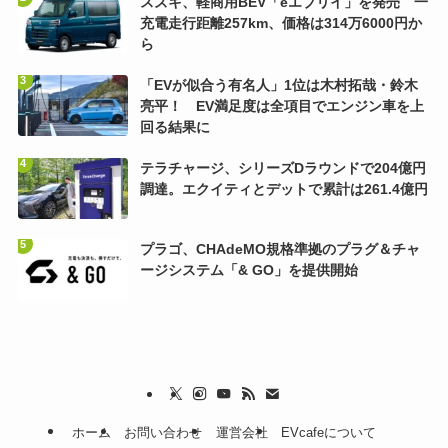
スズキ、軽商用BEV「eエブリイ」を発売 一
充電走行距離257km、価格は314万6000円か
ら
「EVが似合う有名人」1位は木村拓哉・鈴木
亮平！ EV満足度は全項目でエンジン車を上
回る結果に
テラチャージ、シリーズDラウンドで204億円
調達。エクイティとデットで累計は261.4億円
プラゴ、CHAdeMO規格準拠のプラグ＆チャ
ージシステム「& GO」を提供開始
ホーム
お問い合わせ
運営会社
EVcafeについて