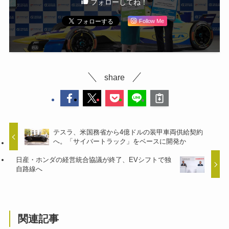
フォローしてね！
Follow Me
share
テスラ、米国務省から4億ドルの装甲車両供給契約
へ。「サイバートラック」をベースに開発か
日産・ホンダの経営統合協議が終了、EVシフトで独
自路線へ
関連記事