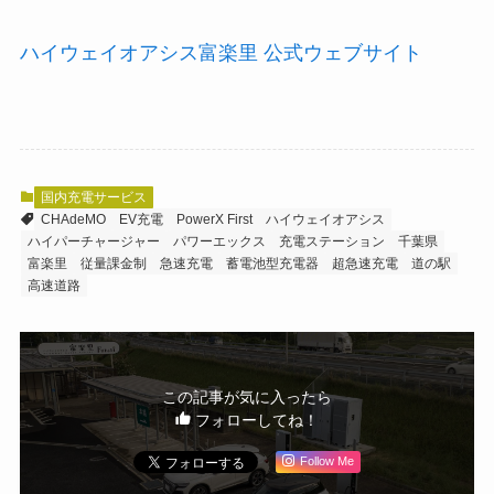
ハイウェイオアシス富楽里 公式ウェブサイト
国内充電サービス
CHAdeMO
EV充電
PowerX First
ハイウェイオアシス
ハイパーチャージャー
パワーエックス
充電ステーション
千葉県
富楽里
従量課金制
急速充電
蓄電池型充電器
超急速充電
道の駅
高速道路
この記事が気に入ったら
フォローしてね！
Follow Me