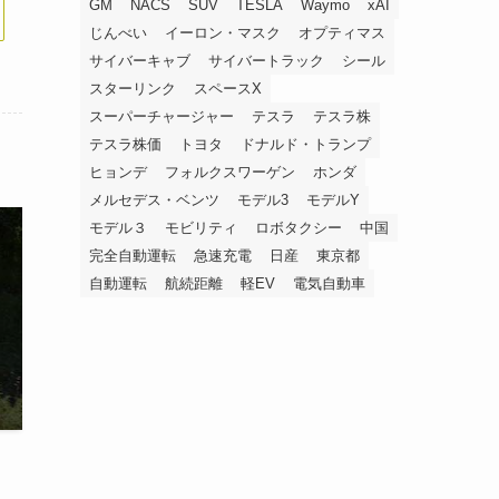
GM
NACS
SUV
TESLA
Waymo
xAI
じんべい
イーロン・マスク
オプティマス
サイバーキャブ
サイバートラック
シール
スターリンク
スペースX
スーパーチャージャー
テスラ
テスラ株
テスラ株価
トヨタ
ドナルド・トランプ
ヒョンデ
フォルクスワーゲン
ホンダ
メルセデス・ベンツ
モデル3
モデルY
モデル３
モビリティ
ロボタクシー
中国
完全自動運転
急速充電
日産
東京都
自動運転
航続距離
軽EV
電気自動車