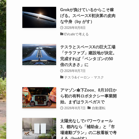
Grokが負けているからこそ稼
げる。スペースX初決算の皮肉
な中身（by がす）
2026年8月8日
EVcafeで考える
テスラとスペースXの巨大工場
「テラファブ」建設地が決定。
完成すれば「ペンタゴンの50
倍の大きさ」に
2026年8月7日
テスラ&イーロン・マスク
アマゾン傘下Zoox、8月10日か
ら初の有料ロボタクシー事業開
始。まずはラスベガスで
2026年8月7日
自動運転
太陽光なしでパワーウォール
3、都内なら「補助金」と「市
場連動プラン」の二枚看板で考
える（byがす）