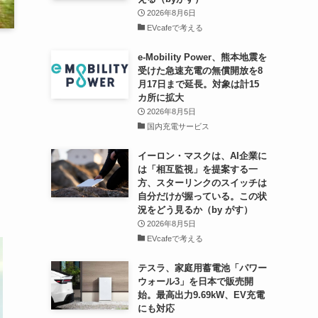
2026年8月6日
EVcafeで考える
e-Mobility Power、熊本地震を
受けた急速充電の無償開放を8
月17日まで延長。対象は計15
カ所に拡大
2026年8月5日
国内充電サービス
イーロン・マスクは、AI企業に
は「相互監視」を提案する一
方、スターリンクのスイッチは
自分だけが握っている。この状
況をどう見るか（by がす）
2026年8月5日
EVcafeで考える
テスラ、家庭用蓄電池「パワー
ウォール3」を日本で販売開
始。最高出力9.69kW、EV充電
にも対応