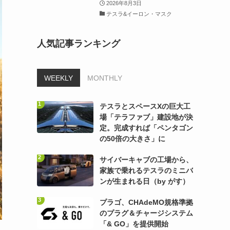
2026年8月3日
テスラ&イーロン・マスク
人気記事ランキング
WEEKLY
MONTHLY
テスラとスペースXの巨大工
場「テラファブ」建設地が決
定。完成すれば「ペンタゴン
の50倍の大きさ」に
サイバーキャブの工場から、
家族で乗れるテスラのミニバ
ンが生まれる日（by がす）
プラゴ、CHAdeMO規格準拠
のプラグ＆チャージシステム
「& GO」を提供開始