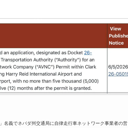
xi, LLC」名義でネバダ州交通局に自律走行車ネットワーク事業者の営