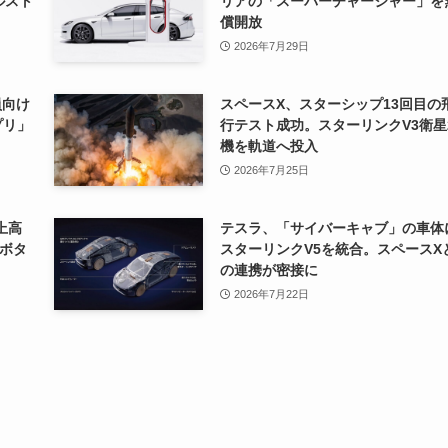
ルスト
リアの「スーパーチャージャー」を
償開放
2026年7月29日
員向け
スペースX、スターシップ13回目の
プリ」
行テスト成功。スターリンクV3衛星
機を軌道へ投入
2026年7月25日
上高
テスラ、「サイバーキャブ」の車体
ロボタ
スターリンクV5を統合。スペースX
の連携が密接に
2026年7月22日