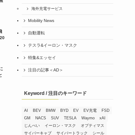
無
海外充電サービス
Mobility News
飛
自動運転
20
テスラ&イーロン・マスク
特集&エッセイ
に
注目の記事＜AD＞
と
Keyword / 注目のキーワード
AI
BEV
BMW
BYD
EV
EV充電
FSD
GM
NACS
SUV
TESLA
Waymo
xAI
じんべい
イーロン・マスク
オプティマス
サイバーキャブ
サイバートラック
シール