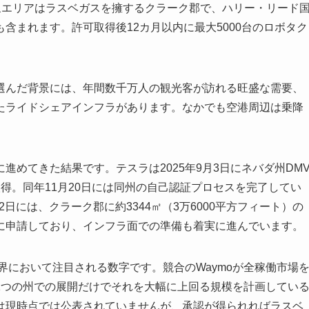
した。対象エリアはラスベガスを擁するクラーク郡で、ハリー・リード
含まれます。許可取得後12カ月以内に最大5000台のロボタク
んだ背景には、年間数千万人の観光客が訪れる旺盛な需要、
たライドシェアインフラがあります。なかでも空港周辺は乗降
めてきた結果です。テスラは2025年9月3日にネバダ州DM
得。同年11月20日には同州の自己認証プロセスを完了してい
2日には、クラーク郡に約3344㎡（3万6000平方フィート）の
に申請しており、インフラ面での準備も着実に進んでいます。
界において注目される数字です。競合のWaymoが全稼働市場
1つの州での展開だけでそれを大幅に上回る規模を計画してい
は現時点では公表されていませんが、承認が得られればラスベ