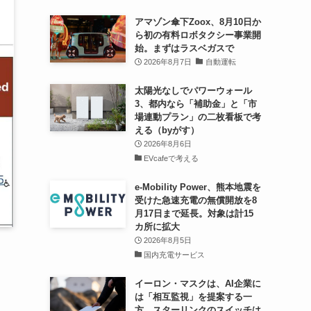
アマゾン傘下Zoox、8月10日か
ら初の有料ロボタクシー事業開
始。まずはラスベガスで
2026年8月7日
自動運転
太陽光なしでパワーウォール
3、都内なら「補助金」と「市
場連動プラン」の二枚看板で考
える（byがす）
2026年8月6日
EVcafeで考える
e-Mobility Power、熊本地震を
受けた急速充電の無償開放を8
月17日まで延長。対象は計15
カ所に拡大
2026年8月5日
国内充電サービス
イーロン・マスクは、AI企業に
は「相互監視」を提案する一
方、スターリンクのスイッチは