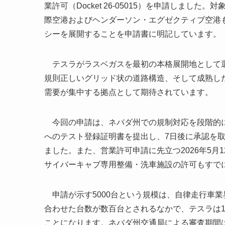
業許可（Docket 26-05015）を申請しま
際空港およびヘンダーソン・エグゼクティブ空港も
シーを展開することを申請書に明記しています。
テスラがラスベガスを最初の本格展開地として選
規則正しいグリッド状の道路構造、そして成熟し
需要が集中する拠点として期待されています。
今回の申請は、ネバダ州での規制対応を段階的に進
へのテスト登録証明書を提出し、7日後に承認を取
ました。また、営業許可申請に先立つ2026年5月1
サイバーキャブ専用整備・洗車施設の許可もすで
申請が示す5000台という規模は、自律走行車業
合わせた台数が数百台とされるなかで、テスラは
ことになります。ネバダ州交通局による審査期間