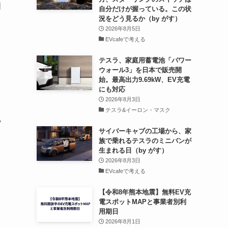
国
自分だけが握っている。この状
況をどう見るか（by がす）
2026年8月5日
EVcafeで考える
テスラ、家庭用蓄電池「パワー
ウォール3」を日本で販売開
始。最高出力9.69kW、EV充電
にも対応
2026年8月3日
テスラ&イーロン・マスク
V
サイバーキャブの工場から、家
族で乗れるテスラのミニバンが
生まれる日（by がす）
2026年8月3日
EVcafeで考える
【令和8年熊本地震】無料EV充
を
電スポットMAPと事業者別利
る
用期日
2026年8月1日