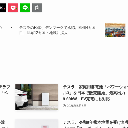
の
テスラのFSD、デンマークで承認。欧州4カ国
目、世界12カ国・地域に拡大
テラフ
テスラ、家庭用蓄電池「パワーウォ
「ペ
ル3」を日本で販売開始。最高出力
9.69kW、EV充電にも対応
2026年8月3日
を達
テスラ、令和8年熊本地震を受け九