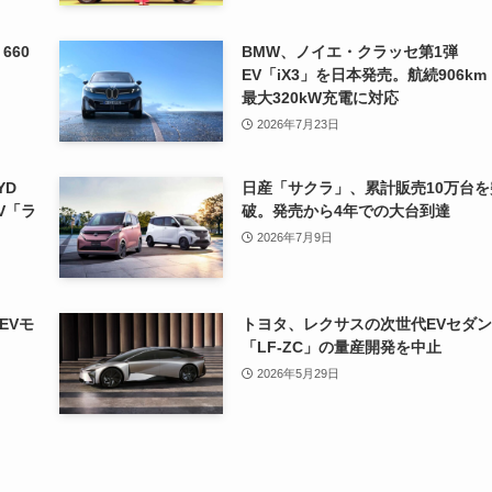
660
BMW、ノイエ・クラッセ第1弾
EV「iX3」を日本発売。航続906km
最大320kW充電に対応
2026年7月23日
YD
日産「サクラ」、累計販売10万台を
V「ラ
破。発売から4年での大台到達
2026年7月9日
EVモ
トヨタ、レクサスの次世代EVセダン
「LF-ZC」の量産開発を中止
2026年5月29日