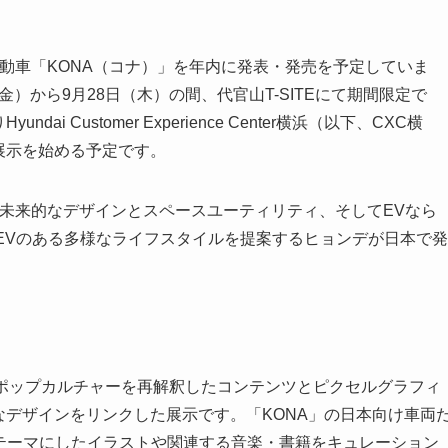
、新型電気自動車「KONA（コナ）」を年内に発表・発売を予定していま
金）から9月28日（木）の間、代官山T-SITEにて期間限定で
 Customer Experience Center横浜（以下、CXC横
展示を始める予定です。
未来的なデザインとスペースユーティリティ、そしてEVなら
EVのある多様なライフスタイルを提案するヒョンデが日本で発
0年代のポップカルチャーを再解釈したコンテンツとピクセルグラフィ
なデザインをリンクした展示です。「KONA」の日本向け車両
opをテーマにしたイラストや関連する音楽・書籍をキュレーション