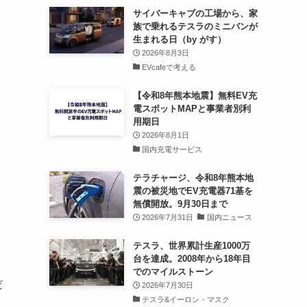
サイバーキャブの工場から、家
族で乗れるテスラのミニバンが
生まれる日（by がす）
2026年8月3日
EVcafeで考える
【令和8年熊本地震】無料EV充
電スポットMAPと事業者別利
用期日
2026年8月1日
国内充電サービス
テラチャージ、令和8年熊本地
震の被災地でEV充電器71基を
無償開放。9月30日まで
2026年7月31日
国内ニュース
テスラ、世界累計生産1000万
台を達成。2008年から18年目
でのマイルストーン
だ
2026年7月30日
テスラ&イーロン・マスク