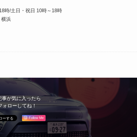
8時/土日・祝日 10時～18時
r 横浜
）
記事が気に入ったら
フォローしてね！
Follow Me