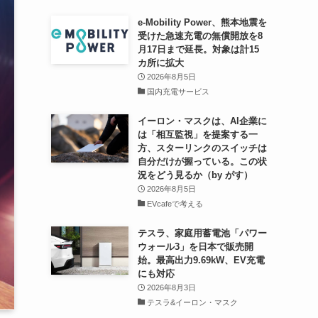
e-Mobility Power、熊本地震を
受けた急速充電の無償開放を8
月17日まで延長。対象は計15
カ所に拡大
2026年8月5日
国内充電サービス
イーロン・マスクは、AI企業に
は「相互監視」を提案する一
方、スターリンクのスイッチは
自分だけが握っている。この状
況をどう見るか（by がす）
2026年8月5日
EVcafeで考える
テスラ、家庭用蓄電池「パワー
ウォール3」を日本で販売開
始。最高出力9.69kW、EV充電
にも対応
2026年8月3日
テスラ&イーロン・マスク