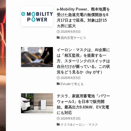
e-Mobility Power、熊本地震を
受けた急速充電の無償開放を8
月17日まで延長。対象は計15
カ所に拡大
2026年8月5日
国内充電サービス
イーロン・マスクは、AI企業に
は「相互監視」を提案する一
方、スターリンクのスイッチは
自分だけが握っている。この状
況をどう見るか（by がす）
2026年8月5日
EVcafeで考える
テスラ、家庭用蓄電池「パワー
ウォール3」を日本で販売開
始。最高出力9.69kW、EV充電
にも対応
2026年8月3日
テスラ&イーロン・マスク