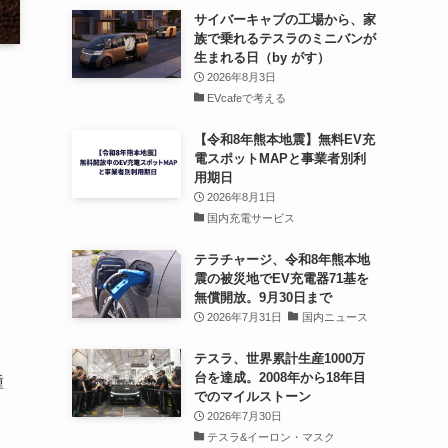
サイバーキャブの工場から、家
族で乗れるテスラのミニバンが
生まれる日（by がす）
2026年8月3日
EVcafeで考える
【令和8年熊本地震】無料EV充
電スポットMAPと事業者別利
用期日
2026年8月1日
国内充電サービス
ソ
テラチャージ、令和8年熊本地
震の被災地でEV充電器71基を
無償開放。9月30日まで
2026年7月31日
国内ニュース
テスラ、世界累計生産1000万
台を達成。2008年から18年目
種
でのマイルストーン
2026年7月30日
テスラ&イーロン・マスク