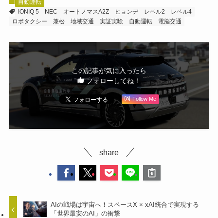
自動運転
IONIQ 5
NEC
オートノマスA2Z
ヒョンデ
レベル2
レベル4
ロボタクシー
兼松
地域交通
実証実験
自動運転
電脳交通
この記事が気に入ったら
フォローしてね！
Follow Me
share
AIの戦場は宇宙へ！スペースX × xAI統合で実現する
「世界最安のAI」の衝撃