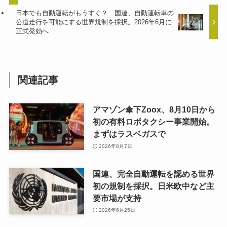
日本でも自動運転がもうすぐ？ 国連、自動運転車の
公道走行を可能にする世界規制を採択。2026年6月に
正式発効へ
関連記事
アマゾン傘下Zoox、8月10日から
初の有料ロボタクシー事業開始。
まずはラスベガスで
2026年8月7日
国連、完全自動運転を認める世界
初の規制を採択。日米欧中など主
要市場が支持
2026年6月25日