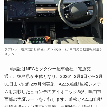
タブレット端末(左)と緑色ボタン部分(下)が車内の自動運転関連シ
ステム
同実証はNECとタクシー配⾞会社「電脳交
通」、徳島県が主体となり、2026年2月6日から3月
31日までの約2カ月間実施。A2Zの自動運転システ
ムを搭載したヒョンデのアイオニック5が、鳴門市
西部の実証ルートを走行します。兼松とA2Zは自動
運転技術および車両の準備、技術検証を担当しま