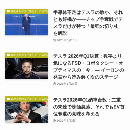
半導体不足はテスラの敵か、それ
電動革命の波に乗る！ EV株投資の秘訣
とも好機か——チップ争奪戦でテ
スラだけが持つ「最強の切り札」
を解説
2026年5月15日
テスラ 2026年Q1決算：数字より
電動革命の波に乗る！ EV株投資の秘訣
気になるFSD・ロボタクシー・オ
プティマスの「今」— イーロンの
発言から読み解く次のステージ
2026年4月24日
テスラ2026年Q1納車台数：二重
電動革命の波に乗る！ EV株投資の秘訣
の未達で株価急落、それでもEV首
位奪還の意味を考える
2026年4月3日