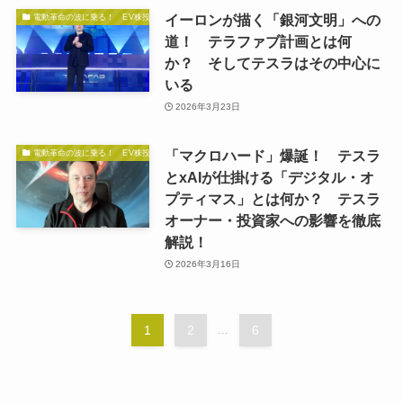
イーロンが描く「銀河文明」への
電動革命の波に乗る！ EV株投資の秘訣
道！ テラファブ計画とは何
か？ そしてテスラはその中心に
いる
2026年3月23日
「マクロハード」爆誕！ テスラ
電動革命の波に乗る！ EV株投資の秘訣
とxAIが仕掛ける「デジタル・オ
プティマス」とは何か？ テスラ
オーナー・投資家への影響を徹底
解説！
2026年3月16日
1
2
...
6