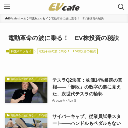
EVcafeホーム
特集&エッセイ
電動革命の波に乗る！ EV株投資の秘訣
電動革命の波に乗る！ EV株投資の秘訣
特集&エッセイ
電動革命の波に乗る！ EV株投資の秘訣
テスラQ2決算：株価14%暴落の真
電動革命の波に乗る！ EV株投資の秘訣
相——「惨敗」の数字の裏に見え
た、次世代テスラの輪郭
2026年7月24日
サイバーキャブ、従業員試乗スタ
電動革命の波に乗る！ EV株投資の秘訣
ート——ハンドルもペダルもない