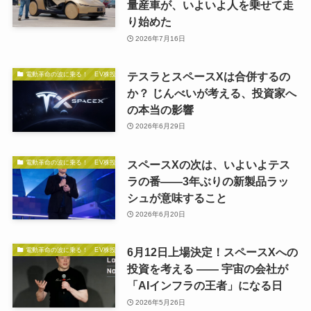
量産車が、いよいよ人を乗せて走
り始めた
2026年7月16日
テスラとスペースXは合併するの
電動革命の波に乗る！ EV株投資の秘訣
か？ じんべいが考える、投資家へ
の本当の影響
2026年6月29日
スペースXの次は、いよいよテス
電動革命の波に乗る！ EV株投資の秘訣
ラの番——3年ぶりの新製品ラッ
シュが意味すること
2026年6月20日
6月12日上場決定！スペースXへの
電動革命の波に乗る！ EV株投資の秘訣
投資を考える —— 宇宙の会社が
「AIインフラの王者」になる日
2026年5月26日