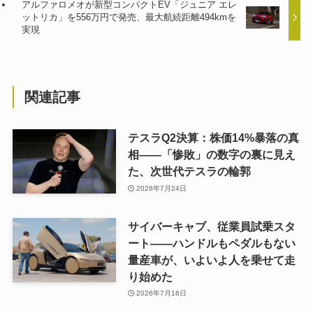
アルファロメオが新型コンパクトEV「ジュニア エレ
ットリカ」を556万円で発売、最大航続距離494kmを
実現
関連記事
テスラQ2決算：株価14%暴落の真
相——「惨敗」の数字の裏に見え
た、次世代テスラの輪郭
2026年7月24日
サイバーキャブ、従業員試乗スタ
ート——ハンドルもペダルもない
量産車が、いよいよ人を乗せて走
り始めた
2026年7月16日