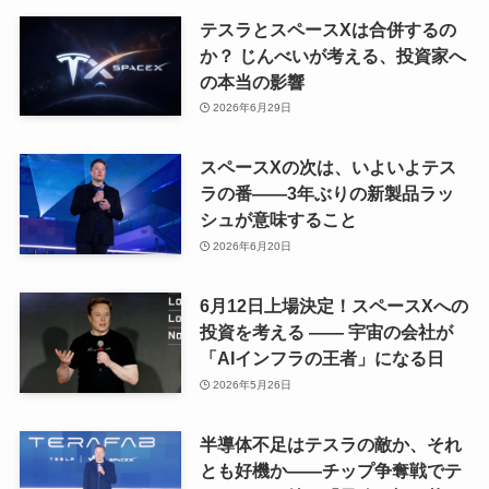
テスラとスペースXは合併するの
か？ じんべいが考える、投資家へ
の本当の影響
2026年6月29日
スペースXの次は、いよいよテス
ラの番——3年ぶりの新製品ラッ
シュが意味すること
2026年6月20日
6月12日上場決定！スペースXへの
投資を考える —— 宇宙の会社が
「AIインフラの王者」になる日
2026年5月26日
半導体不足はテスラの敵か、それ
とも好機か——チップ争奪戦でテ