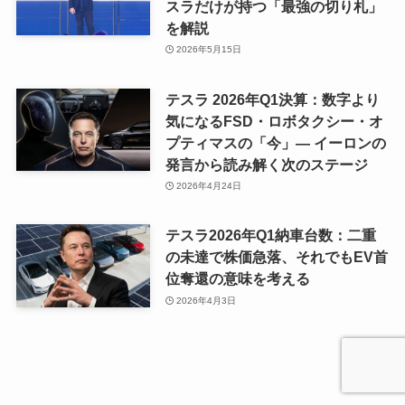
スラだけが持つ「最強の切り札」
を解説
2026年5月15日
テスラ 2026年Q1決算：数字より
気になるFSD・ロボタクシー・オ
プティマスの「今」— イーロンの
発言から読み解く次のステージ
2026年4月24日
テスラ2026年Q1納車台数：二重
の未達で株価急落、それでもEV首
位奪還の意味を考える
2026年4月3日