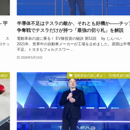
 宇
半導体不足はテスラの敵か、それとも好機か——チッ
争奪戦でテスラだけが持つ「最強の切り札」を解説
い ス
電動革命の波に乗る！ EV株投資の秘訣 第51回 by じんべ
。ロケッ
2021年、世界中の自動車メーカーが工場を止めました。原因は半
不足。トヨタもフォルクスワー...
2026年5月15日
の秘訣
電動革命の波に乗る！ EV株投資の秘