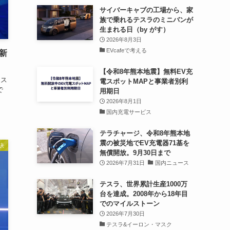
サイバーキャブの工場から、家
族で乗れるテスラのミニバンが
生まれる日（by がす）
2026年8月3日
EVcafeで考える
新
【令和8年熊本地震】無料EV充
 ス
電スポットMAPと事業者別利
で
用期日
2026年8月1日
国内充電サービス
テラチャージ、令和8年熊本地
震の被災地でEV充電器71基を
訣
無償開放。9月30日まで
2026年7月31日
国内ニュース
テスラ、世界累計生産1000万
台を達成。2008年から18年目
でのマイルストーン
2026年7月30日
テスラ&イーロン・マスク