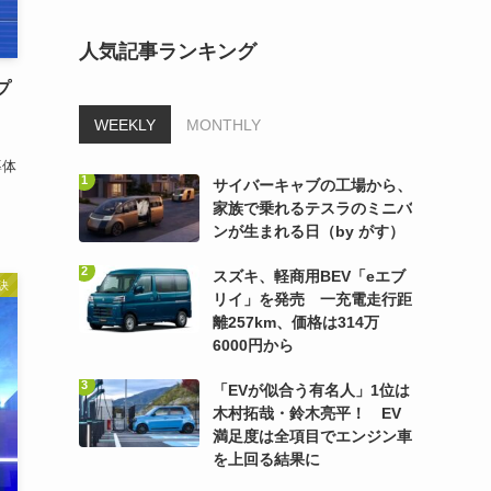
人気記事ランキング
プ
WEEKLY
MONTHLY
い
導体
サイバーキャブの工場から、
家族で乗れるテスラのミニバ
ンが生まれる日（by がす）
スズキ、軽商用BEV「eエブ
訣
リイ」を発売 一充電走行距
離257km、価格は314万
6000円から
「EVが似合う有名人」1位は
木村拓哉・鈴木亮平！ EV
満足度は全項目でエンジン車
を上回る結果に