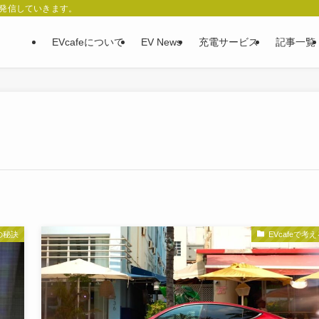
、発信していきます。
EVcafeについて
EV News
充電サービス
記事一覧
の秘訣
EVcafeで考え