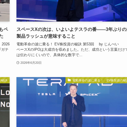
もペ
スペースXの次は、いよいよテスラの番——3年ぶりの
た
製品ラッシュが意味すること
2026
電動革命の波に乗る！ EV株投資の秘訣 第53回 by じんべい
ギガテ
ペースXのIPOは大成功を収めました。ただ、成功という言葉だけ
は伝わりにくいので、具体的な数字で...
2026年6月20日
の秘訣
電動革命の波に乗る！ EV株投資の秘