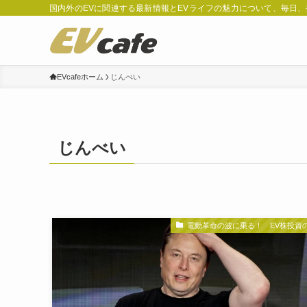
国内外のEVに関連する最新情報とEVライフの魅力について、毎日
EVcafeホーム
じんべい
じんべい
電動革命の波に乗る！ EV株投資