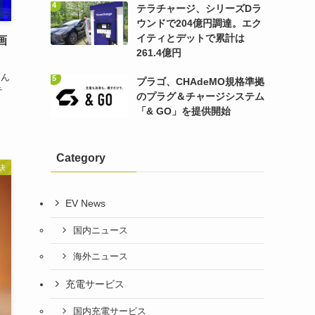
テラチャージ、シリーズDラ
ウンドで204億円調達。エク
イティとデットで累計は
画
261.4億円
こん
プラゴ、CHAdeMO規格準拠
テ
のプラグ＆チャージシステム
「& GO」を提供開始
Category
訣
EV News
国内ニュース
海外ニュース
充電サービス
国内充電サービス