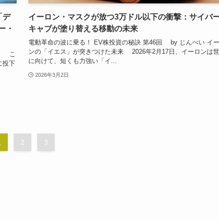
「デ
イーロン・マスクが放つ3万ドル以下の衝撃：サイバ
ー・
キャブが塗り替える移動の未来
電動革命の波に乗る！ EV株投資の秘訣 第46回 by じんべい イ
ンの「イエス」が突きつけた未来 2026年2月17日、イーロンは
い こ
に向けて、短くも力強い「イ...
に投下
2026年3月2日
1
2
3