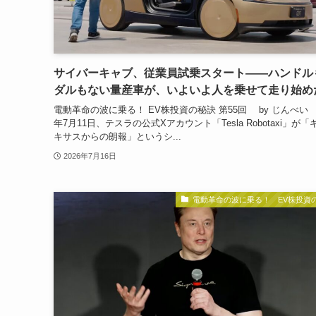
サイバーキャブ、従業員試乗スタート——ハンドル
ダルもない量産車が、いよいよ人を乗せて走り始め
電動革命の波に乗る！ EV株投資の秘訣 第55回 by じんべい 
年7月11日、テスラの公式Xアカウント「Tesla Robotaxi」が「
キサスからの朗報」というシ...
2026年7月16日
電動革命の波に乗る！ EV株投資