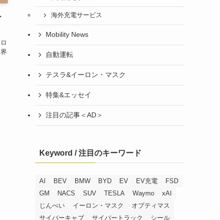
海外充電サービス
ー
Mobility News
ーロ
世界
自動運転
テスラ&イーロン・マスク
特集&エッセイ
注目の記事＜AD＞
Keyword / 注目のキーワード
AI
BEV
BMW
BYD
EV
EV充電
FSD
GM
NACS
SUV
TESLA
Waymo
xAI
じんべい
イーロン・マスク
オプティマス
サイバーキャブ
サイバートラック
シール