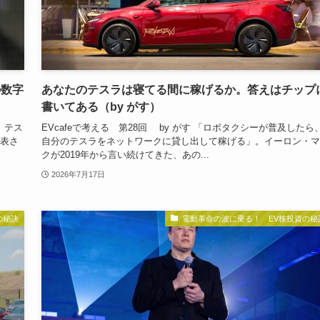
の数字
あなたのテスラは寝てる間に稼げるか。答えはチップ
書いてある（by がす）
 テス
EVcafeで考える 第28回 by がす 「ロボタクシーが普及したら
発表さ
自分のテスラをネットワークに貸し出して稼げる」。イーロン・マ
クが2019年から言い続けてきた、あの...
2026年7月17日
の秘訣
電動革命の波に乗る！ EV株投資の秘