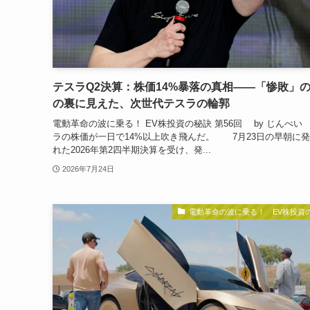
テスラQ2決算：株価14%暴落の真相——「惨敗」
の裏に見えた、次世代テスラの輪郭
電動革命の波に乗る！ EV株投資の秘訣 第56回 by じんべい
ラの株価が一日で14%以上吹き飛んだ。 7月23日の早朝に
れた2026年第2四半期決算を受け、発...
2026年7月24日
電動革命の波に乗る！ EV株投資