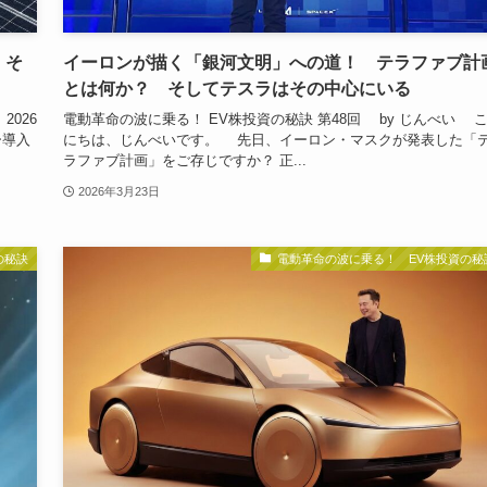
、そ
イーロンが描く「銀河文明」への道！ テラファブ計
とは何か？ そしてテスラはその中心にいる
2026
電動革命の波に乗る！ EV株投資の秘訣 第48回 by じんべい 
ー導入
にちは、じんべいです。 先日、イーロン・マスクが発表した「
ラファブ計画」をご存じですか？ 正...
2026年3月23日
の秘訣
電動革命の波に乗る！ EV株投資の秘