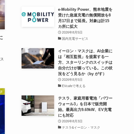
e-Mobility Power、熊本地震を
受けた急速充電の無償開放を8
月17日まで延長。対象は計15
カ所に拡大
2026年8月5日
に
国内充電サービス
イーロン・マスクは、AI企業に
、
は「相互監視」を提案する一
ス
方、スターリンクのスイッチは
自分だけが握っている。この状
況をどう見るか（by がす）
2026年8月5日
EVcafeで考える
訣
テスラ、家庭用蓄電池「パワー
ウォール3」を日本で販売開
始。最高出力9.69kW、EV充電
にも対応
2026年8月3日
テスラ&イーロン・マスク